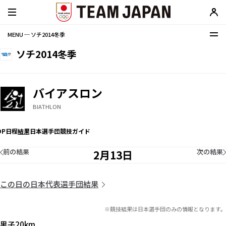
MENU ─ ソチ2014冬季
ソチ2014冬季
バイアスロン
BIATHLON
OP
日程
結果
日本選手団
競技ガイド
前の結果
次の結果
2月13日
この日の日本代表選手団結果
※競技結果は日本選手団のみの情報となります。
男子20km