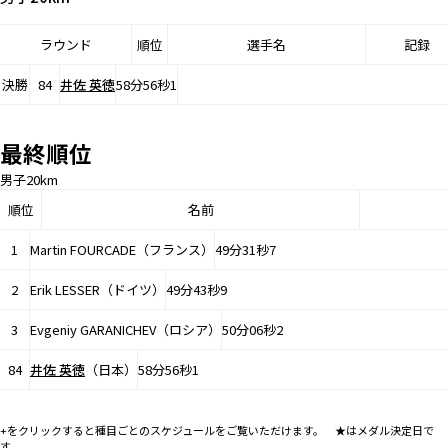
ラウンド
順位
選手名
記録
決勝
84
井佐 英徳
58分56秒1
最終順位
男子20km
順位
名前
1
Martin FOURCADE（フランス）
49分31秒7
2
Erik LESSER（ドイツ）
49分43秒9
3
Evgeniy GARANICHEV（ロシア）
50分06秒2
84
井佐 英徳
（日本）
58分56秒1
+をクリックすると種目ごとのスケジュールをご覧いただけます。 ★はメダル決定日で
す。