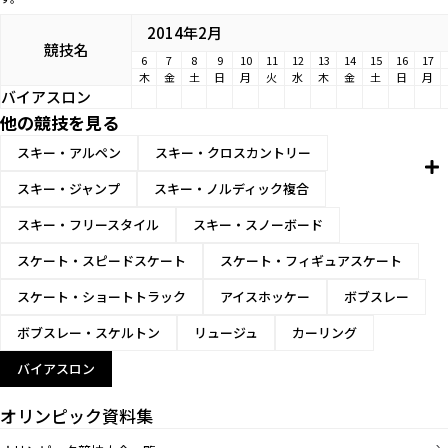
2014年2月
競技名
6
7
8
9
10
11
12
13
14
15
16
17
木
金
土
日
月
火
水
木
金
土
日
月
バイアスロン
他の競技を見る
スキー・アルペン
スキー・クロスカントリー
スキー・ジャンプ
スキー・ノルディック複合
スキー・フリースタイル
スキー・スノーボード
スケート・スピードスケート
スケート・フィギュアスケート
スケート・ショートトラック
アイスホッケー
ボブスレー
ボブスレー・スケルトン
リュージュ
カーリング
バイアスロン
オリンピック資料集