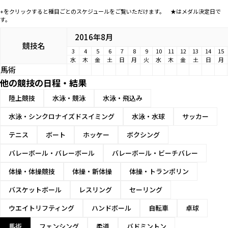
+をクリックすると種目ごとのスケジュールをご覧いただけます。 ★はメダル決定日で
す。
2016年8月
競技名
3
4
5
6
7
8
9
10
11
12
13
14
15
水
木
金
土
日
月
火
水
木
金
土
日
月
馬術
他の競技の日程・結果
陸上競技
水泳・競泳
水泳・飛込み
水泳・シンクロナイズドスイミング
水泳・水球
サッカー
テニス
ボート
ホッケー
ボクシング
バレーボール・バレーボール
バレーボール・ビーチバレー
体操・体操競技
体操・新体操
体操・トランポリン
バスケットボール
レスリング
セーリング
ウエイトリフティング
ハンドボール
自転車
卓球
馬術
フェンシング
柔道
バドミントン