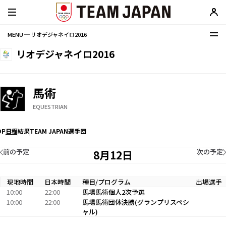
MENU ─ リオデジャネイロ2016
リオデジャネイロ2016
馬術
EQUESTRIAN
OP
日程
結果
TEAM JAPAN選手団
前の予定
次の予定
8月12日
現地時間
日本時間
種目/プログラム
出場選手
10:00
22:00
馬場馬術個人2次予選
10:00
22:00
馬場馬術団体決勝(グランプリスペシ
ャル)