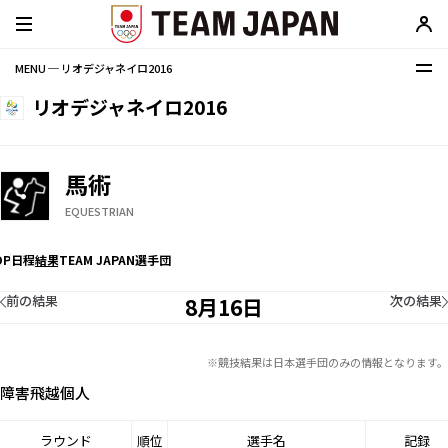
MENU ─ リオデジャネイロ2016
リオデジャネイロ2016
馬術
EQUESTRIAN
OP
日程
結果
TEAM JAPAN選手団
前の結果
次の結果
8月16日
※競技結果は日本選手団のみの情報となります。
障害飛越個人
ラウンド
順位
選手名
記録