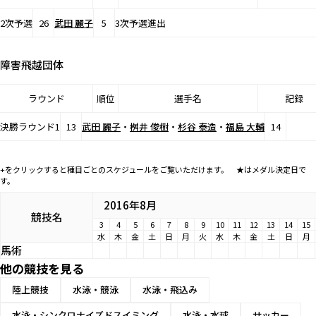
2次予選
26
武田 麗子
5
3次予選進出
障害飛越団体
ラウンド
順位
選手名
記録
決勝ラウンド1
13
武田 麗子
・
桝井 俊樹
・
杉谷 泰造
・
福島 大輔
14
+をクリックすると種目ごとのスケジュールをご覧いただけます。 ★はメダル決定日で
す。
2016年8月
競技名
3
4
5
6
7
8
9
10
11
12
13
14
15
水
木
金
土
日
月
火
水
木
金
土
日
月
馬術
他の競技を見る
陸上競技
水泳・競泳
水泳・飛込み
水泳・シンクロナイズドスイミング
水泳・水球
サッカー