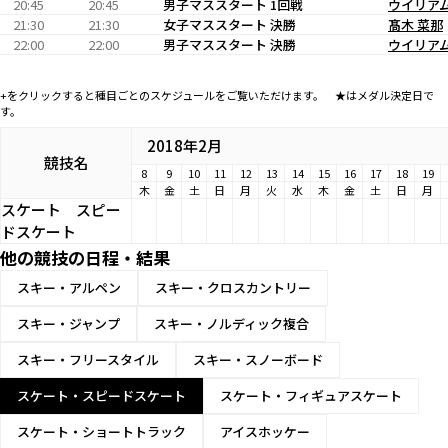
20:45
20:45
男子マススタート 1回戦
ウイリアム
21:30
21:30
女子マススタート 決勝
髙木 菜那
22:00
22:00
男子マススタート 決勝
ウイリアム
+をクリックすると種目ごとのスケジュールをご覧いただけます。 ★はメダル決定日で
す。
2018年2月
競技名
8
9
10
11
12
13
14
15
16
17
18
19
木
金
土
日
月
火
水
木
金
土
日
月
スケート
スピー
ドスケート
他の競技の日程・結果
スキー・アルペン
スキー・クロスカントリー
スキー・ジャンプ
スキー・ノルディック複合
スキー・フリースタイル
スキー・スノーボード
スケート・スピードスケート
スケート・フィギュアスケート
スケート・ショートトラック
アイスホッケー