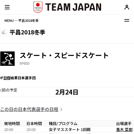
MENU ─ 平昌2018冬季
平昌2018冬季
スケート・スピードスケート
SPEED
OP
日程
結果
日本選手団
前の予定
2月24日
この日の日本代表選手の日程
現地時間
日本時間
種目/プログラム
出場選手
20:00
20:00
女子マススタート 1回戦
髙木 菜那