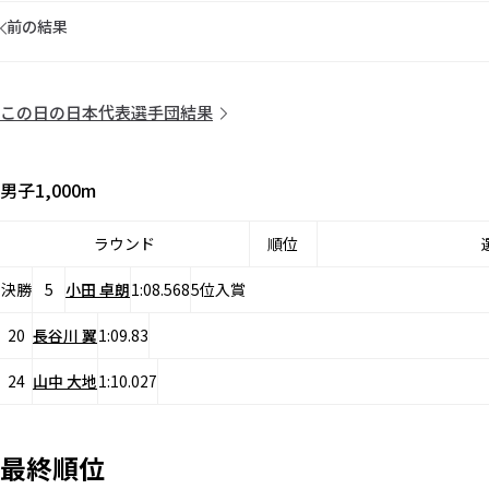
前の結果
この日の日本代表選手団結果
男子1,000m
ラウンド
順位
決勝
5
小田 卓朗
1:08.568
5位入賞
20
長谷川 翼
1:09.83
24
山中 大地
1:10.027
最終順位