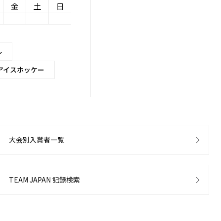
金
土
日
ル
アイスホッケー
大会別入賞者一覧
TEAM JAPAN 記録検索