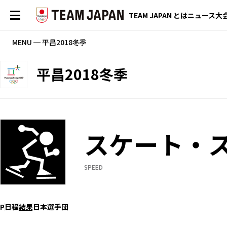
TEAM JAPAN とは
ニュース
大
MENU ─ 平昌2018冬季
平昌2018冬季
スケート・
SPEED
P
日程
結果
日本選手団