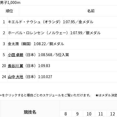
男子1,000m
順位
名前
1
キエルド・ナウシュ（オランダ）
1:07.95／金メダル
2
ホーバル・ロレンセン（ノルウェー）
1:07.99／銀メダル
3
金太潤（韓国）
1:08.22／銅メダル
5
小田 卓朗
（日本）
1:08.568／5位入賞
20
長谷川 翼
（日本）
1:09.83
24
山中 大地
（日本）
1:10.027
+をクリックすると種目ごとのスケジュールをご覧いただけます。 ★はメダル決
競技名
8
9
10
11
12