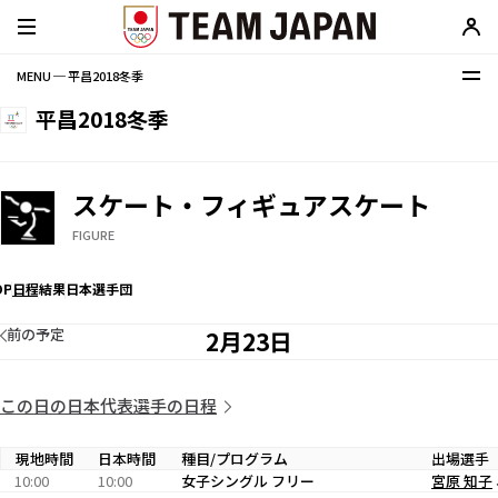
MENU ─ 平昌2018冬季
平昌2018冬季
スケート・フィギュアスケート
FIGURE
OP
日程
結果
日本選手団
前の予定
2月23日
この日の日本代表選手の日程
現地時間
日本時間
種目/プログラム
出場選手
10:00
10:00
女子シングル フリー
宮原 知子