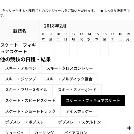
+をクリックすると種目ごとのスケジュールをご覧いただけます。 ★はメダル決定日で
す。
2018年2月
競技名
8
9
10
11
12
13
14
15
16
17
18
19
木
金
土
日
月
火
水
木
金
土
日
月
スケート
フィギ
ュアスケート
他の競技の日程・結果
スキー・アルペン
スキー・クロスカントリー
スキー・ジャンプ
スキー・ノルディック複合
スキー・フリースタイル
スキー・スノーボード
スケート・スピードスケート
スケート・フィギュアスケート
スケート・ショートトラック
アイスホッケー
ボブスレー・ボブスレー
ボブスレー・スケルトン
リュージュ
カーリング
バイアスロン