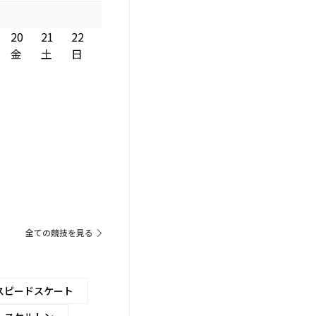
20
21
22
金
土
日
全ての競技を見る
スピードスケート