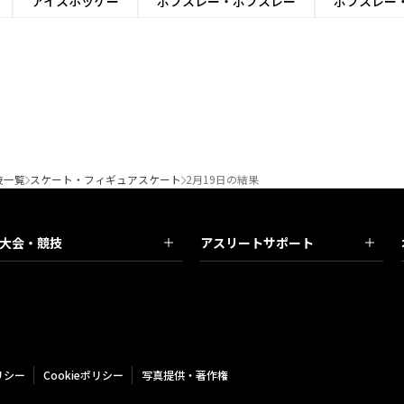
アイスホッケー
ボブスレー・ボブスレー
ボブスレー
技一覧
スケート・フィギュアスケート
2月19日の結果
大会・競技
アスリートサポート
リシー
Cookieポリシー
写真提供・著作権