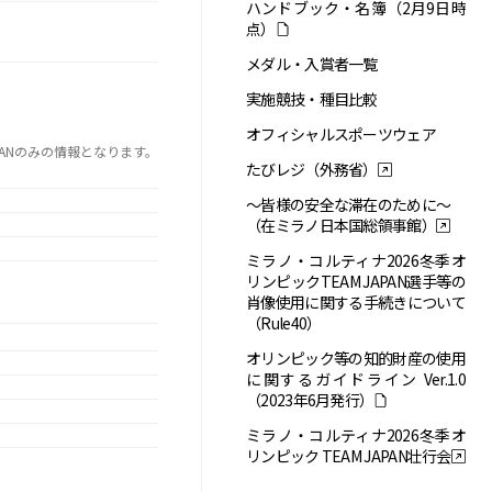
ハンドブック・名簿（2月9日時
点）
メダル・入賞者一覧
実施競技・種目比較
オフィシャルスポーツウェア
APANのみの情報となります。
たびレジ（外務省）
～皆様の安全な滞在のために～
（在ミラノ日本国総領事館）
ミラノ・コルティナ2026冬季オ
リンピックTEAM JAPAN選手等の
肖像使用に関する手続きについて
（Rule40）
オリンピック等の知的財産の使用
に関するガイドライン Ver.1.0
（2023年6月発行）
ミラノ・コルティナ2026冬季オ
リンピック TEAM JAPAN壮行会