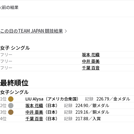
前の結果
この日のTEAM JAPAN 競技結果
女子 シングル
フリー
坂本 花織
フリー
中井 亜美
フリー
千葉 百音
最終順位
女子シングル
1位
LIU Alysa（アメリカ合衆国）
記録
226.79／金メダル
2位
坂本 花織
（日本）
記録
224.90／銀メダル
3位
中井 亜美
（日本）
記録
219.16／銅メダル
4位
千葉 百音
（日本）
記録
217.88／入賞