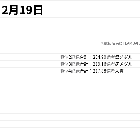
2月19日
※競技結果はTEAM J
順位
2
記録
合計：224.90
備考
銀メダル
順位
3
記録
合計：219.16
備考
銅メダル
順位
4
記録
合計：217.88
備考
入賞