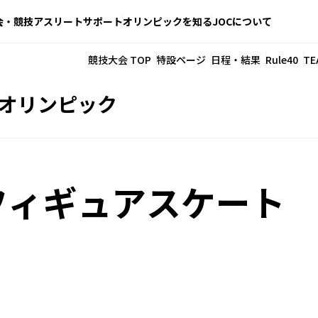
会・競技
アスリートサポート
オリンピックを知る
JOCについて
競技大会 TOP
特設ページ
日程・結果
Rule40
TE
季オリンピック
フィギュアスケート