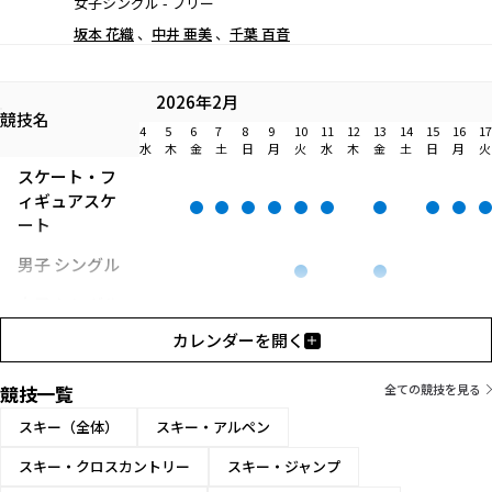
女子シングル - フリー
坂本 花織
中井 亜美
千葉 百音
2026年2月
競技名
4
5
6
7
8
9
10
11
12
13
14
15
16
17
水
木
金
土
日
月
火
水
木
金
土
日
月
火
スケート・フ
ィギュアスケ
ート
男子 シングル
女子 シングル
カレンダーを開く
ペア
アイスダンス
競技一覧
全ての競技を見る
団体
スキー（全体）
スキー・アルペン
スキー・クロスカントリー
スキー・ジャンプ