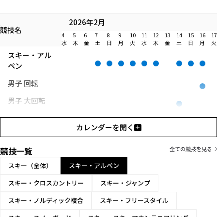
2026年2月
競技名
4
5
6
7
8
9
10
11
12
13
14
15
16
17
水
木
金
土
日
月
火
水
木
金
土
日
月
火
スキー・アル
ペン
男子 回転
男子 大回転
男子 滑降
カレンダーを開く
男子 スーパー
G
競技一覧
全ての競技を見る
女子 回転
スキー（全体）
スキー・アルペン
女子 大回転
スキー・クロスカントリー
スキー・ジャンプ
女子 スーパー
スキー・ノルディック複合
スキー・フリースタイル
G