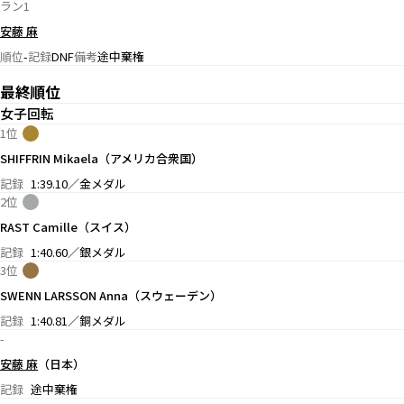
ラン1
安藤 麻
順位
-
記録
DNF
備考
途中棄権
最終順位
女子回転
1位
SHIFFRIN Mikaela（アメリカ合衆国）
記録
1:39.10／金メダル
2位
RAST Camille（スイス）
記録
1:40.60／銀メダル
3位
SWENN LARSSON Anna（スウェーデン）
記録
1:40.81／銅メダル
-
安藤 麻
（日本）
記録
途中棄権