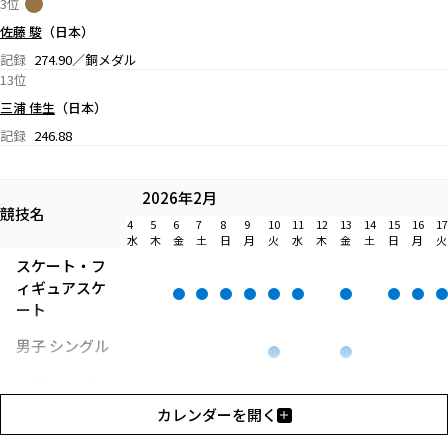
3位
佐藤 駿
（日本）
記録
274.90／銅メダル
13位
三浦 佳生
（日本）
記録
246.88
2026年2月
競技名
4
5
6
7
8
9
10
11
12
13
14
15
16
17
水
木
金
土
日
月
火
水
木
金
土
日
月
火
スケート・フ
ィギュアスケ
ート
男子 シングル
女子 シングル
カレンダーを開く
ペア