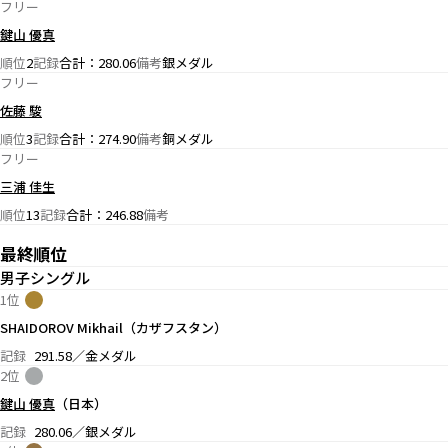
フリー
鍵山 優真
順位
2
記録
合計：280.06
備考
銀メダル
フリー
佐藤 駿
順位
3
記録
合計：274.90
備考
銅メダル
フリー
三浦 佳生
順位
13
記録
合計：246.88
備考
最終順位
男子シングル
1位
SHAIDOROV Mikhail（カザフスタン）
記録
291.58／金メダル
2位
鍵山 優真
（日本）
記録
280.06／銀メダル