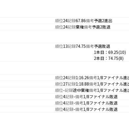
順位
24
記録
67.86
備考
予選2進出
順位
24
記録
棄権
備考
予選2敗退
順位
13
記録
74.75
備考
予選敗退
1本目：69.25(10)
2本目：74.75(8)
順位
24
記録
1:16.26
備考
1/8ファイナル進
順位
27
記録
1:18.88
備考
1/8ファイナル進
順位
-
記録
途中棄権
備考
1/8ファイナル進
順位
4
記録
-
備考
1/8ファイナル敗退
順位
4
記録
-
備考
1/8ファイナル敗退
順位
4
記録
-
備考
1/8ファイナル敗退