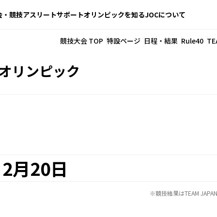
会・競技
アスリートサポート
オリンピックを知る
JOCについて
競技大会 TOP
特設ページ
日程・結果
Rule40
TE
季オリンピック
2月20日
※競技結果はTEAM JA