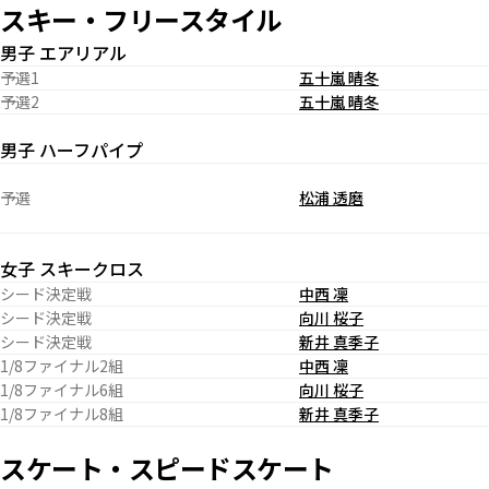
スキー・フリースタイル
男子 エアリアル
予選1
五十嵐 晴冬
予選2
五十嵐 晴冬
男子 ハーフパイプ
予選
松浦 透磨
女子 スキークロス
シード決定戦
中西 凜
シード決定戦
向川 桜子
シード決定戦
新井 真季子
1/8ファイナル2組
中西 凜
1/8ファイナル6組
向川 桜子
1/8ファイナル8組
新井 真季子
スケート・スピードスケート