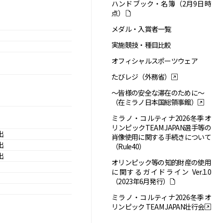
ハンドブック・名簿（2月9日時
点）
メダル・入賞者一覧
実施競技・種目比較
オフィシャルスポーツウェア
たびレジ（外務省）
～皆様の安全な滞在のために～
（在ミラノ日本国総領事館）
ミラノ・コルティナ2026冬季オ
リンピックTEAM JAPAN選手等の
出
肖像使用に関する手続きについて
出
（Rule40）
出
オリンピック等の知的財産の使用
に関するガイドライン Ver.1.0
（2023年6月発行）
ミラノ・コルティナ2026冬季オ
リンピック TEAM JAPAN壮行会