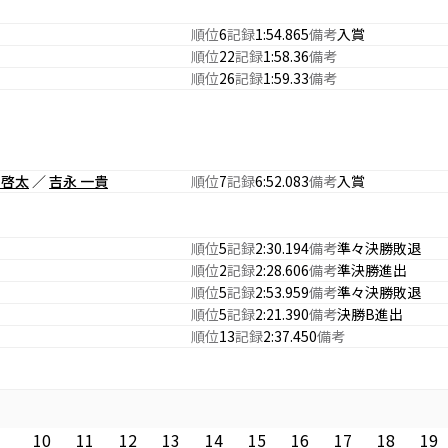
順位
6
記録
1:54.865
備考
入賞
順位
22
記録
1:58.36
備考
順位
26
記録
1:59.33
備考
 啓太
／
吉永 一貴
順位
7
記録
6:52.083
備考
入賞
順位
5
記録
2:30.194
備考
準々決勝敗退
順位
2
記録
2:28.606
備考
準決勝進出
順位
5
記録
2:53.959
備考
準々決勝敗退
順位
5
記録
2:21.390
備考
決勝B進出
順位
13
記録
2:37.450
備考
10
11
12
13
14
15
16
17
18
19