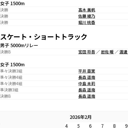
女子 1500m
決勝
髙木 美帆
決勝
佐藤 綾乃
決勝
堀川 桃香
スケート・ショートトラック
男子 5000mリレー
決勝B
宮田 将吾
／
岩佐 暖
／
渡邊
女子 1500m
準々決勝3組
平井 亜実
準々決勝4組
長森 遥南
準々決勝4組
中島 未莉
準決勝3組
長森 遥南
決勝B
長森 遥南
2026年2月
4
5
6
7
8
9