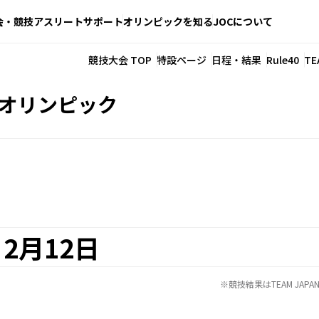
会・競技
アスリートサポート
オリンピックを知る
JOCについて
競技大会 TOP
特設ページ
日程・結果
Rule40
TE
季オリンピック
2月12日
※競技結果はTEAM JA