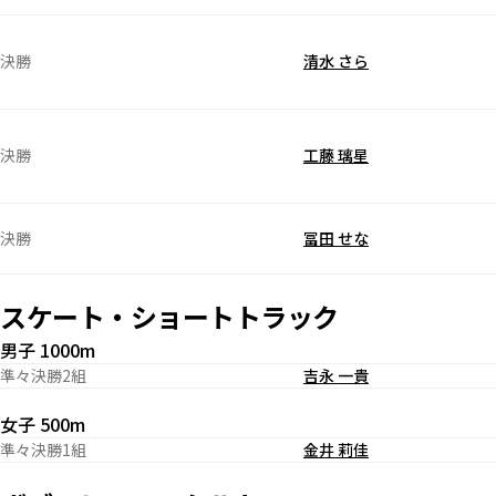
決勝
清水 さら
決勝
工藤 璃星
決勝
冨田 せな
スケート・ショートトラック
男子 1000m
準々決勝2組
吉永 一貴
女子 500m
準々決勝1組
金井 莉佳