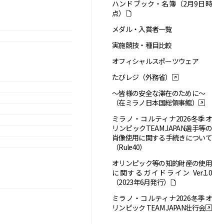
ハンドブック・名簿（2月9日時
点）
メダル・入賞者一覧
実施競技・種目比較
オフィシャルスポーツウェア
たびレジ（外務省）
～皆様の安全な滞在のために～
（在ミラノ日本国総領事館）
ミラノ・コルティナ2026冬季オ
リンピックTEAM JAPAN選手等の
肖像使用に関する手続きについて
（Rule40）
オリンピック等の知的財産の使用
に関するガイドライン Ver.1.0
（2023年6月発行）
ミラノ・コルティナ2026冬季オ
リンピック TEAM JAPAN壮行会