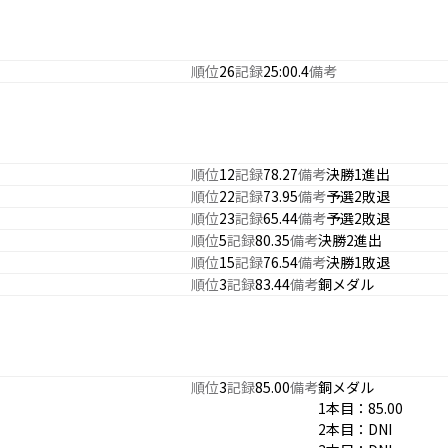
順位
26
記録
25:00.4
備考
順位
12
記録
78.27
備考
決勝1進出
順位
22
記録
73.95
備考
予選2敗退
順位
23
記録
65.44
備考
予選2敗退
順位
5
記録
80.35
備考
決勝2進出
順位
15
記録
76.54
備考
決勝1敗退
順位
3
記録
83.44
備考
銅メダル
順位
3
記録
85.00
備考
銅メダル
1本目：85.00
2本目：DNI