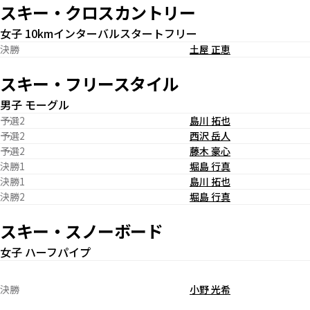
スキー・クロスカントリー
女子 10kmインターバルスタートフリー
決勝
土屋 正恵
スキー・フリースタイル
男子 モーグル
予選2
島川 拓也
予選2
西沢 岳人
予選2
藤木 豪心
決勝1
堀島 行真
決勝1
島川 拓也
決勝2
堀島 行真
スキー・スノーボード
女子 ハーフパイプ
決勝
小野 光希