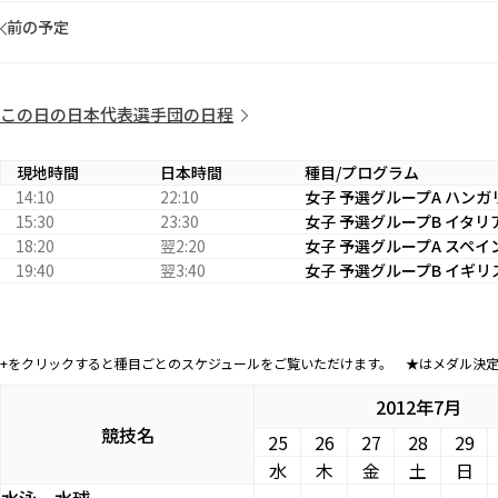
前の予定
この日の日本代表選手団の日程
現地時間
日本時間
種目/プログラム
14:10
22:10
女子 予選グループA ハンガリ
15:30
23:30
女子 予選グループB イタリア
18:20
翌2:20
女子 予選グループA スペイン
19:40
翌3:40
女子 予選グループB イギリス
+をクリックすると種目ごとのスケジュールをご覧いただけます。 ★はメダル決
2012年7月
競技名
25
26
27
28
29
水
木
金
土
日