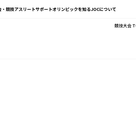
会・競技
アスリートサポート
オリンピックを知る
JOCについて
競技大会 T