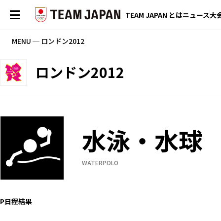
TEAM JAPAN とは
ニュース
大
MENU ─ ロンドン2012
ロンドン2012
水泳・水球
WATERPOLO
P
日程
結果