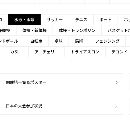
ロ
水泳・水球
サッカー
テニス
ボート
ホ
操競技
体操・新体操
体操・トランポリン
バスケット
ンドボール
自転車
卓球
馬術
フェンシング
カヌー
アーチェリー
トライアスロン
テコンド
開催地一覧＆ポスター
日本の大会参加状況