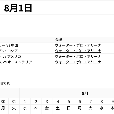
8月1日
会場
ー vs 中国
ウォーター・ポロ・アリーナ
 vs ロシア
ウォーター・ポロ・アリーナ
 vs アメリカ
ウォーター・ポロ・アリーナ
 vs オーストラリア
ウォーター・ポロ・アリーナ
定日です。
8月
30
31
1
2
3
4
5
6
7
8
9
月
火
水
木
金
土
日
月
火
水