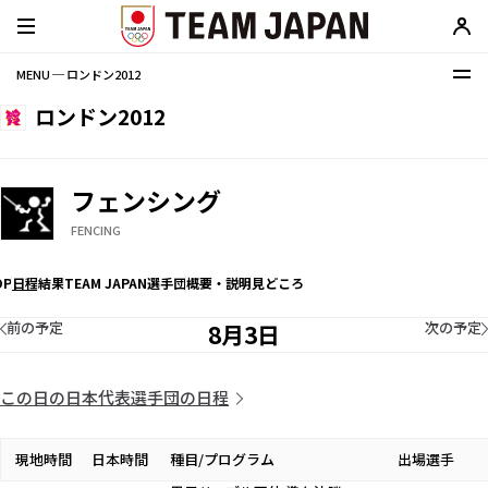
MENU ─ ロンドン2012
ロンドン2012
フェンシング
FENCING
OP
日程
結果
TEAM JAPAN選手団
概要・説明
見どころ
前の予定
次の予定
8月3日
この日の日本代表選手団の日程
現地時間
日本時間
種目/プログラム
出場選手