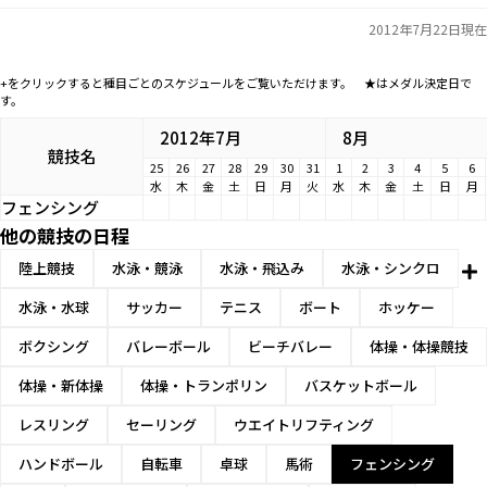
2012年7月22日現在
+をクリックすると種目ごとのスケジュールをご覧いただけます。 ★はメダル決定日で
す。
2012年7月
8月
競技名
25
26
27
28
29
30
31
1
2
3
4
5
6
水
木
金
土
日
月
火
水
木
金
土
日
月
フェンシング
他の競技の日程
陸上競技
水泳・競泳
水泳・飛込み
水泳・シンクロ
水泳・水球
サッカー
テニス
ボート
ホッケー
ボクシング
バレーボール
ビーチバレー
体操・体操競技
体操・新体操
体操・トランポリン
バスケットボール
レスリング
セーリング
ウエイトリフティング
ハンドボール
自転車
卓球
馬術
フェンシング