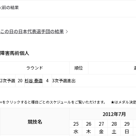
前の結果
この日の日本代表選手団の結果
障害馬術個人
ラウンド
順位
2次予選
20
杉谷 泰造
4
3次予選進出
+をクリックすると種目ごとのスケジュールをご覧いただけます。 ★はメダル決
2012年7月
競技名
25
26
27
28
29
水
木
金
土
日