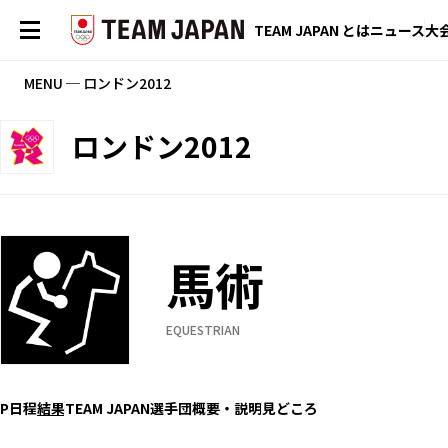
TEAM JAPAN とは
ニュース
大
MENU ─ ロンドン2012
ロンドン2012
馬術
EQUESTRIAN
P
日程
結果
TEAM JAPAN選手団
概要・説明
見どころ