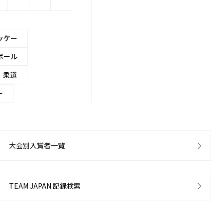
ッケー
ボール
柔道
ー
大会別入賞者一覧
TEAM JAPAN 記録検索