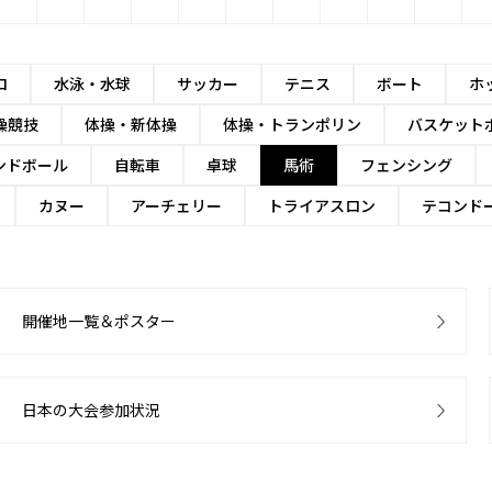
ロ
水泳・水球
サッカー
テニス
ボート
ホ
操競技
体操・新体操
体操・トランポリン
バスケット
ンドボール
自転車
卓球
馬術
フェンシング
カヌー
アーチェリー
トライアスロン
テコンド
開催地一覧＆ポスター
日本の大会参加状況