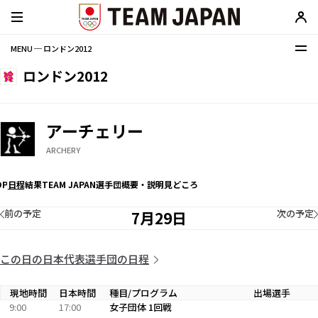
MENU ─ ロンドン2012
ロンドン2012
アーチェリー
ARCHERY
OP
日程
結果
TEAM JAPAN選手団
概要・説明
見どころ
前の予定
次の予定
7月29日
この日の日本代表選手団の日程
現地時間
日本時間
種目/プログラム
出場選手
9:00
17:00
女子団体 1回戦