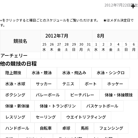
2012年7月22日現在
+をクリックすると種目ごとのスケジュールをご覧いただけます。 ★はメダル決定日で
す。
2012年7月
8月
競技名
25
26
27
28
29
30
31
1
2
3
4
5
6
水
木
金
土
日
月
火
水
木
金
土
日
月
アーチェリー
他の競技の日程
陸上競技
水泳・競泳
水泳・飛込み
水泳・シンクロ
水泳・水球
サッカー
テニス
ボート
ホッケー
ボクシング
バレーボール
ビーチバレー
体操・体操競技
体操・新体操
体操・トランポリン
バスケットボール
レスリング
セーリング
ウエイトリフティング
ハンドボール
自転車
卓球
馬術
フェンシング