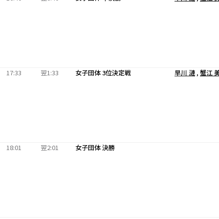
17:33
翌1:33
女子団体 3位決定戦
早川 漣
,
蟹江 
18:01
翌2:01
女子団体 決勝