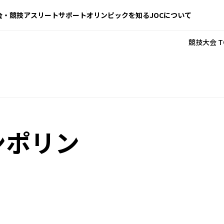
会・競技
アスリートサポート
オリンピックを知る
JOCについて
競技大会 T
ンポリン