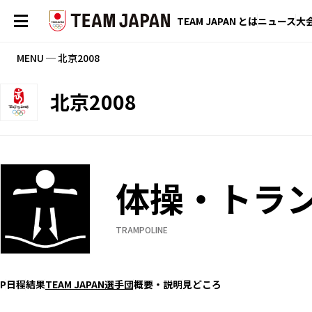
TEAM JAPAN とは
ニュース
大
MENU ─ 北京2008
北京2008
体操・トラ
TRAMPOLINE
P
日程
結果
TEAM JAPAN選手団
概要・説明
見どころ