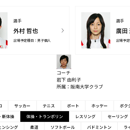
選手
選手
外村 哲也
廣田
出場予定種目：男子個人
出場予定
コーチ
岩下 由利子
所属：阪南大学クラブ
ロ
サッカー
テニス
ボート
ホッケー
ボク
・新体操
体操・トランポリン
レスリング
セーリング
ェンシング
柔道
ソフトボール
バドミントン
ラ