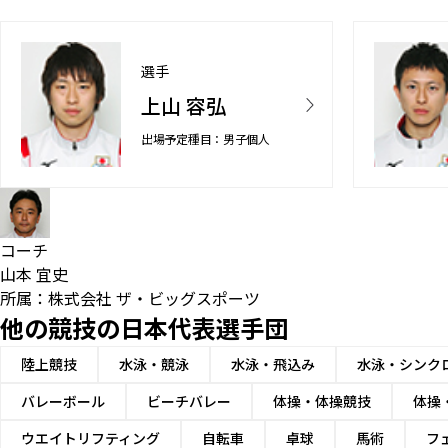
選手
上山 容弘
出場予定種目：男子個人
コーチ
山本 宜史
所属：株式会社 ザ・ビッグスポーツ
他の競技の日本代表選手団
陸上競技
水泳・競泳
水泳・飛込み
水泳・シンク
バレーボール
ビーチバレー
体操・体操競技
体操
ウエイトリフティング
自転車
卓球
馬術
フ