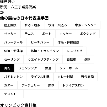
細野 茂之
所属：八王子乗馬倶楽
部
他の競技の日本代表選手団
陸上競技
水泳・競泳
水泳・飛込み
水泳・シンクロ
サッカー
テニス
ボート
ホッケー
ボクシング
バレーボール
ビーチバレー
体操・体操競技
体操・新体操
体操・トランポリン
レスリング
セーリング
ウエイトリフティング
自転車
卓球
馬術
フェンシング
柔道
ソフトボール
バドミントン
ライフル射撃
クレー射撃
近代五種
カヌー
アーチェリー
野球
トライアスロン
テコンドー
オリンピック資料集