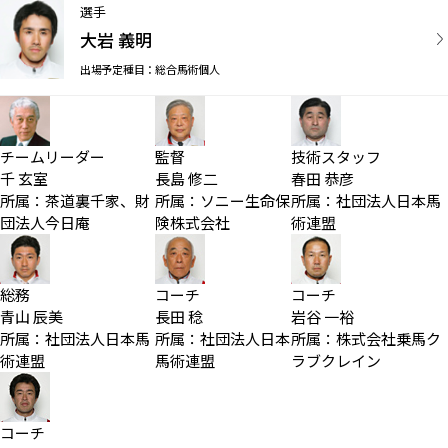
選手
大岩 義明
出場予定種目：総合馬術個人
チームリーダー
監督
技術スタッフ
千 玄室
長島 修二
春田 恭彦
所属：茶道裏千家、財
所属：ソニー生命保
所属：社団法人日本馬
団法人今日庵
険株式会社
術連盟
総務
コーチ
コーチ
青山 辰美
長田 稔
岩谷 一裕
所属：社団法人日本馬
所属：社団法人日本
所属：株式会社乗馬ク
術連盟
馬術連盟
ラブクレイン
コーチ