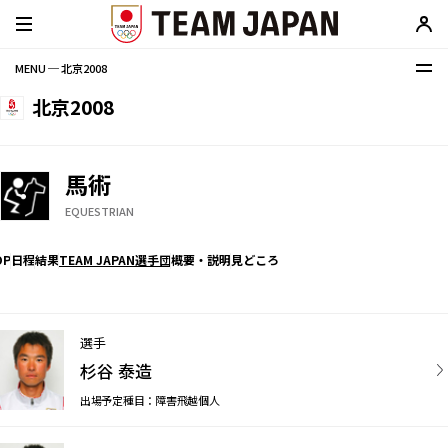
MENU ─ 北京2008
北京2008
馬術
EQUESTRIAN
OP
日程
結果
TEAM JAPAN選手団
概要・説明
見どころ
選手
杉谷 泰造
出場予定種目：障害飛越個人