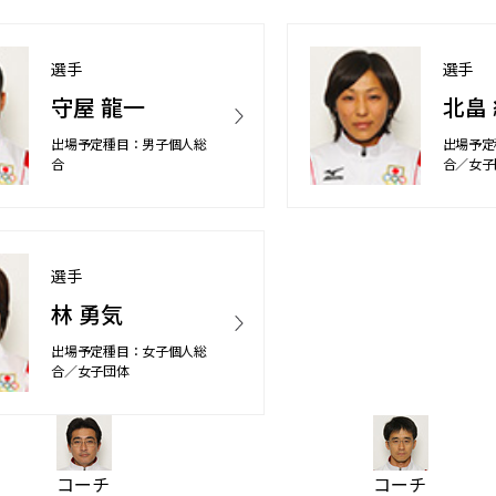
選手
選手
守屋 龍一
北畠
出場予定種目：男子個人総
出場予定
合
合／女子
選手
林 勇気
出場予定種目：女子個人総
合／女子団体
コーチ
コーチ