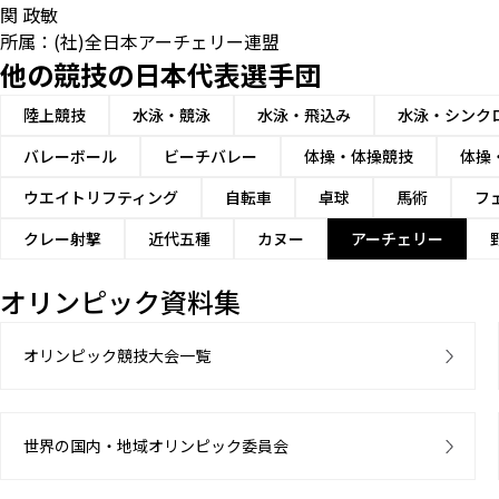
関 政敏
所属：(社)全日本アーチェリー連盟
他の競技の日本代表選手団
陸上競技
水泳・競泳
水泳・飛込み
水泳・シンク
バレーボール
ビーチバレー
体操・体操競技
体操
ウエイトリフティング
自転車
卓球
馬術
フ
クレー射撃
近代五種
カヌー
アーチェリー
オリンピック資料集
オリンピック競技大会一覧
世界の国内・地域オリンピック委員会