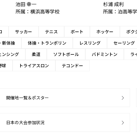
池田 幸一
杉浦 成利
所属：横浜高等学校
所属：泊高等
ロ
サッカー
テニス
ボート
ホッケー
ボク
・新体操
体操・トランポリン
レスリング
セーリング
ェンシング
柔道
ソフトボール
バドミントン
ラ
野球
トライアスロン
テコンドー
開催地一覧＆ポスター
日本の大会参加状況