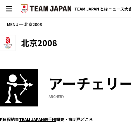
TEAM JAPAN とは
ニュース
大
MENU ─ 北京2008
北京2008
アーチェリ
ARCHERY
P
日程
結果
TEAM JAPAN選手団
概要・説明
見どころ