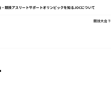
会・競技
アスリートサポート
オリンピックを知る
JOCについて
競技大会 T
ー