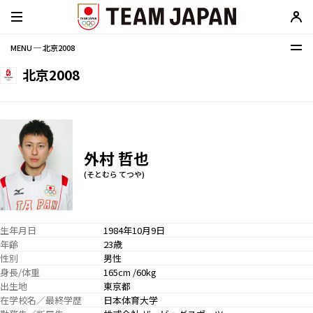
MENU ─ 北京2008
北京2008
外村 哲也
(そとむら てつや)
生年月日
1984年10月9日
年齢
23歳
性別
男性
身長/体重
165cm /60kg
出生地
東京都
在学校名／最終学歴
日本体育大学