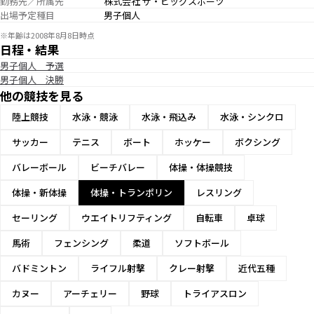
勤務先／所属先
株式会社 ザ・ビッグスポーツ
出場予定種目
男子個人
※年齢は2008年8月8日時点
日程・結果
男子個人 予選
男子個人 決勝
他の競技を見る
陸上競技
水泳・競泳
水泳・飛込み
水泳・シンクロ
サッカー
テニス
ボート
ホッケー
ボクシング
バレーボール
ビーチバレー
体操・体操競技
体操・新体操
体操・トランポリン
レスリング
セーリング
ウエイトリフティング
自転車
卓球
馬術
フェンシング
柔道
ソフトボール
バドミントン
ライフル射撃
クレー射撃
近代五種
カヌー
アーチェリー
野球
トライアスロン