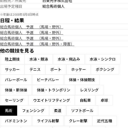
勤務先／所属先
日東光学株式会社
出場予定種目
総合馬術個人
※年齢は2008年8月8日時点
日程・結果
総合馬術個人 予選 （馬場・野外）
総合馬術個人 予選 （馬場・野外）
総合馬術個人 予選 （馬場・野外）
総合馬術個人 予選 （馬場・野外・障害）
他の競技を見る
陸上競技
水泳・競泳
水泳・飛込み
水泳・シンクロ
サッカー
テニス
ボート
ホッケー
ボクシング
バレーボール
ビーチバレー
体操・体操競技
体操・新体操
体操・トランポリン
レスリング
セーリング
ウエイトリフティング
自転車
卓球
馬術
フェンシング
柔道
ソフトボール
バドミントン
ライフル射撃
クレー射撃
近代五種