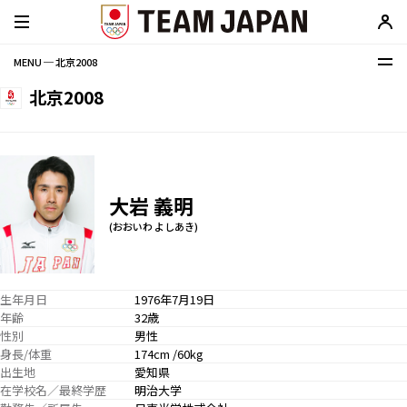
MENU ─ 北京2008
北京2008
大岩 義明
(おおいわ よしあき)
生年月日
1976年7月19日
年齢
32歳
性別
男性
身長/体重
174cm /60kg
出生地
愛知県
在学校名／最終学歴
明治大学