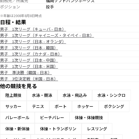
勤務先／所属先
福岡ソフトバンクホークス
ポジション
投手
※年齢は2008年8月8日時点
日程・結果
男子 1次リーグ（キューバ - 日本）
男子 1次リーグ（チャイニーズ・タイペイ - 日本）
男子 1次リーグ（日本 - オランダ）
男子 1次リーグ（日本 - 韓国）
男子 1次リーグ（カナダ - 日本）
男子 1次リーグ（日本 - 中国）
男子 1次リーグ（日本 - 米国）
男子 準決勝（韓国 - 日本）
男子 3位決定戦（米国 - 日本）
他の競技を見る
陸上競技
水泳・競泳
水泳・飛込み
水泳・シンクロ
サッカー
テニス
ボート
ホッケー
ボクシング
バレーボール
ビーチバレー
体操・体操競技
体操・新体操
体操・トランポリン
レスリング