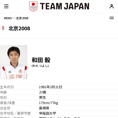
MENU ─ 北京2008
北京2008
和田 毅
(わだ つよし)
生年月日
1981年2月21日
年齢
27歳
性別
男性
身長/体重
179cm/77kg
出生地
島根県
在学校名／最終学歴
早稲田大学