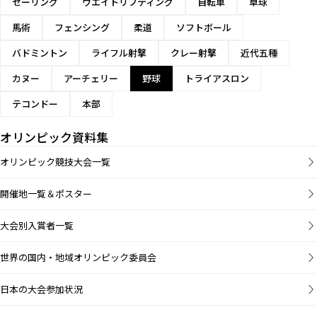
セーリング
ウエイトリフティング
自転車
卓球
馬術
フェンシング
柔道
ソフトボール
バドミントン
ライフル射撃
クレー射撃
近代五種
カヌー
アーチェリー
野球
トライアスロン
テコンドー
本部
オリンピック資料集
オリンピック競技大会一覧
開催地一覧＆ポスター
大会別入賞者一覧
世界の国内・地域オリンピック委員会
日本の大会参加状況