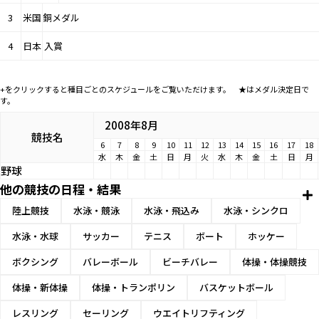
3
米国
銅メダル
4
日本
入賞
+をクリックすると種目ごとのスケジュールをご覧いただけます。 ★はメダル決定日で
す。
2008年8月
競技名
6
7
8
9
10
11
12
13
14
15
16
17
18
水
木
金
土
日
月
火
水
木
金
土
日
月
野球
他の競技の日程・結果
陸上競技
水泳・競泳
水泳・飛込み
水泳・シンクロ
水泳・水球
サッカー
テニス
ボート
ホッケー
ボクシング
バレーボール
ビーチバレー
体操・体操競技
体操・新体操
体操・トランポリン
バスケットボール
レスリング
セーリング
ウエイトリフティング