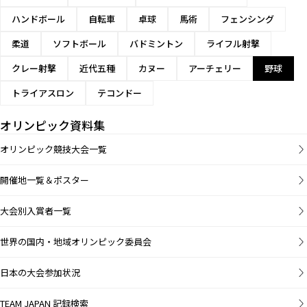
ハンドボール
自転車
卓球
馬術
フェンシング
柔道
ソフトボール
バドミントン
ライフル射撃
クレー射撃
近代五種
カヌー
アーチェリー
野球
トライアスロン
テコンドー
オリンピック資料集
オリンピック競技大会一覧
開催地一覧＆ポスター
大会別入賞者一覧
世界の国内・地域オリンピック委員会
日本の大会参加状況
TEAM JAPAN 記録検索