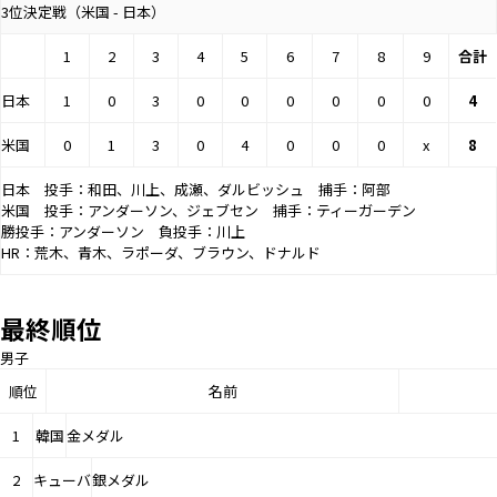
3位決定戦（米国 - 日本）
1
2
3
4
5
6
7
8
9
合計
日本
1
0
3
0
0
0
0
0
0
4
米国
0
1
3
0
4
0
0
0
x
8
日本 投手：和田、川上、成瀬、ダルビッシュ 捕手：阿部
米国 投手：アンダーソン、ジェブセン 捕手：ティーガーデン
勝投手：アンダーソン 負投手：川上
HR：荒木、青木、ラポーダ、ブラウン、ドナルド
最終順位
男子
順位
名前
1
韓国
金メダル
2
キューバ
銀メダル