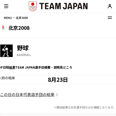
MENU ─ 北京2008
北京2008
野球
BASEBALL
OP
日程
結果
TEAM JAPAN選手団
概要・説明
見どころ
前の結果
8月23日
この日の日本代表選手団の結果
※競技結果は日本選手団のみの情報となります。