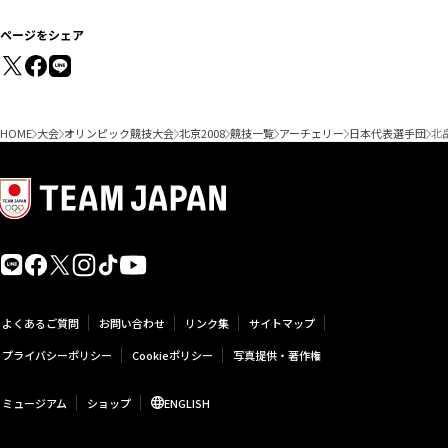
ページをシェア
HOME
大会
オリンピック競技大会
北京2008
競技一覧
アーチェリー
日本代表選手団
北
よくあるご質問
お問い合わせ
リンク集
サイトマップ
プライバシーポリシー
Cookieポリシー
写真提供・著作権
ミュージアム
ショップ
ENGLISH