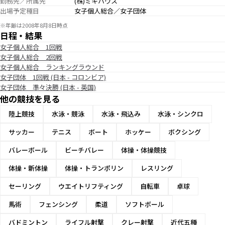
勤務先／所属先
(株)ミキハウス
出場予定種目
女子個人総合／女子団体
※年齢は2008年8月8日時点
日程・結果
女子個人総合 1回戦
女子個人総合 2回戦
女子個人総合 ランキングラウンド
女子団体 1回戦 (日本 - コロンビア)
女子団体 準々決勝 (日本 - 英国)
他の競技を見る
陸上競技
水泳・競泳
水泳・飛込み
水泳・シンクロ
サッカー
テニス
ボート
ホッケー
ボクシング
バレーボール
ビーチバレー
体操・体操競技
体操・新体操
体操・トランポリン
レスリング
セーリング
ウエイトリフティング
自転車
卓球
馬術
フェンシング
柔道
ソフトボール
バドミントン
ライフル射撃
クレー射撃
近代五種