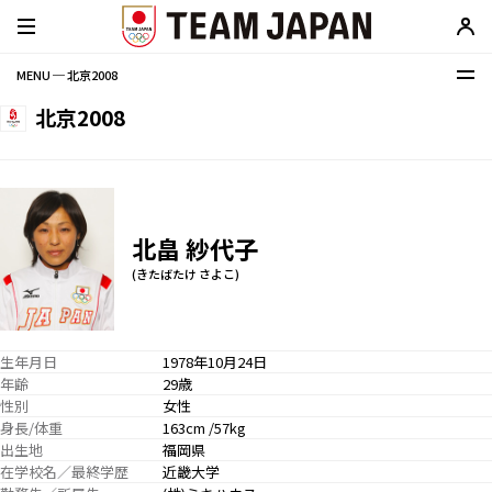
MENU ─ 北京2008
北京2008
北畠 紗代子
(きたばたけ さよこ)
生年月日
1978年10月24日
年齢
29歳
性別
女性
身長/体重
163cm /57kg
出生地
福岡県
在学校名／最終学歴
近畿大学