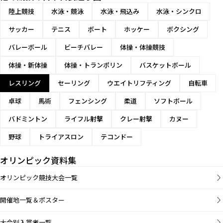
陸上競技
水泳・競泳
水泳・飛込み
水泳・シンクロ
サッカー
テニス
ボート
ホッケー
ボクシング
バレーボール
ビーチバレー
体操・体操競技
体操・新体操
体操・トランポリン
バスケットボール
レスリング
セーリング
ウエイトリフティング
自転車
卓球
馬術
フェンシング
柔道
ソフトボール
バドミントン
ライフル射撃
クレー射撃
カヌー
野球
トライアスロン
テコンドー
オリンピック資料集
オリンピック競技大会一覧
開催地一覧＆ポスター
大会別入賞者一覧