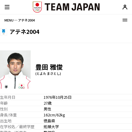
MENU ─ アテネ2004
アテネ2004
豊田 雅俊
(とよた まさとし)
生年月日
1976年10月25日
年齢
27歳
性別
男性
身長/体重
162cm/62kg
出生地
徳島県
在学校名／最終学歴
拓殖大学