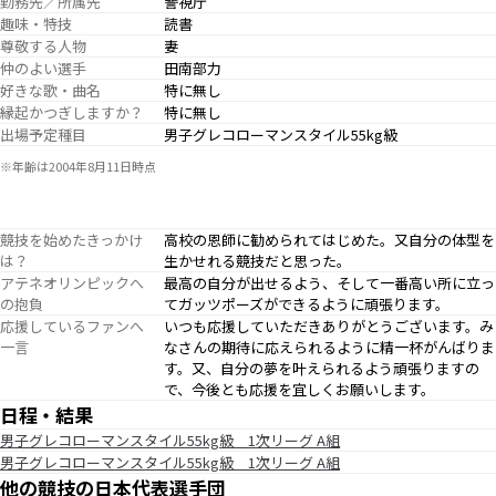
勤務先／所属先
警視庁
趣味・特技
読書
尊敬する人物
妻
仲のよい選手
田南部力
好きな歌・曲名
特に無し
縁起かつぎしますか？
特に無し
出場予定種目
男子グレコローマンスタイル55kg級
※年齢は2004年8月11日時点
競技を始めたきっかけ
高校の恩師に勧められてはじめた。又自分の体型を
は？
生かせれる競技だと思った。
アテネオリンピックへ
最高の自分が出せるよう、そして一番高い所に立っ
の抱負
てガッツポーズができるように頑張ります。
応援しているファンへ
いつも応援していただきありがとうございます。み
一言
なさんの期待に応えられるように精一杯がんばりま
す。又、自分の夢を叶えられるよう頑張りますの
で、今後とも応援を宜しくお願いします。
日程・結果
男子グレコローマンスタイル55kg級 1次リーグ A組
男子グレコローマンスタイル55kg級 1次リーグ A組
他の競技の日本代表選手団