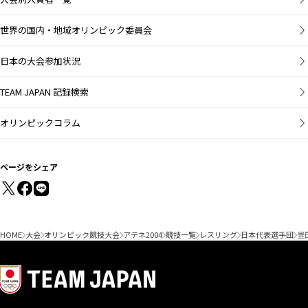
世界の国内・地域オリンピック委員会
日本の大会参加状況
TEAM JAPAN 記録検索
オリンピックコラム
ページをシェア
HOME
大会
オリンピック競技大会
アテネ2004
競技一覧
レスリング
日本代表選手団
豊