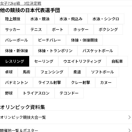
女子72kg級 3位決定戦
他の競技の日本代表選手団
陸上競技
水泳・競泳
水泳・飛込み
水泳・シンクロ
サッカー
テニス
ボート
ホッケー
ボクシング
バレーボール
ビーチバレー
体操・体操競技
体操・新体操
体操・トランポリン
バスケットボール
レスリング
セーリング
ウエイトリフティング
自転車
卓球
馬術
フェンシング
柔道
ソフトボール
バドミントン
ライフル射撃
クレー射撃
カヌー
野球
トライアスロン
テコンドー
オリンピック資料集
オリンピック競技大会一覧
開催地一覧＆ポスター