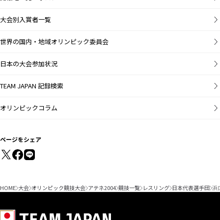
大会別入賞者一覧
世界の国内・地域オリンピック委員会
日本の大会参加状況
TEAM JAPAN 記録検索
オリンピックコラム
ページをシェア
HOME
大会
オリンピック競技大会
アテネ2004
競技一覧
レスリング
日本代表選手団
浜