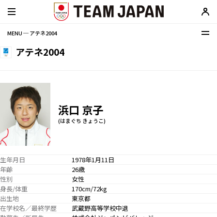
MENU ─ アテネ2004
アテネ2004
浜口 京子
(はまぐち きょうこ)
生年月日
1978年1月11日
年齢
26歳
性別
女性
身長/体重
170cm/72kg
出生地
東京都
在学校名／最終学歴
武蔵野高等学校中退