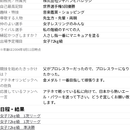
勤務先／所属先
株式会社ジャパンビバレッジ
自己最高記録
世界選手権5回優勝
趣味・特技
音楽鑑賞・ショッピング
尊敬する人物
先生方・先輩・両親
仲のよい選手
女子レスリングのみんな
ライバル選手
私の階級のすべての人
縁起かつぎしますか？
人さし指一番にマニキュアを塗る
出場予定種目
女子72kg級
※年齢は2004年8月11日時点
競技を始めたきっかけ
父がプロレスラーだったので、プロレスラーになり
は？
たかった。
アテネオリンピックへ
金メダル！一番目指して頑張ります。
の抱負
応援しているファンへ
アテネで戦っている私に向けて、日本から熱いエー
一言
ル・パワーを送って下さい。どうぞ宜しくお願い致
します。
日程・結果
女子72kg級 1次リーグ
女子72kg級 1次リーグ
女子72kg級 準決勝