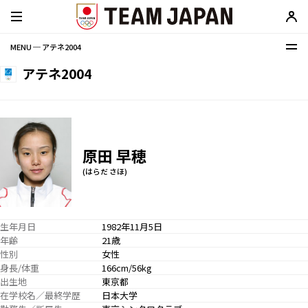
MENU ─ アテネ2004
アテネ2004
原田 早穂
(はらだ さほ)
生年月日
1982年11月5日
年齢
21歳
性別
女性
身長/体重
166cm/56kg
出生地
東京都
在学校名／最終学歴
日本大学