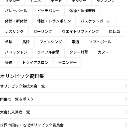
サッカー
テニス
ボート
ホッケー
ボクシング
バレーボール
ビーチバレー
体操・体操競技
体操・新体操
体操・トランポリン
バスケットボール
レスリング
セーリング
ウエイトリフティング
自転車
卓球
馬術
フェンシング
柔道
ソフトボール
バドミントン
ライフル射撃
クレー射撃
カヌー
野球
トライアスロン
テコンドー
オリンピック資料集
オリンピック競技大会一覧
開催地一覧＆ポスター
大会別入賞者一覧
世界の国内・地域オリンピック委員会