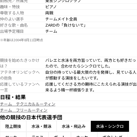
勤務先／所属先
東京シンクロクラブ
趣味・特技
ピアノ
尊敬する人物
両親
仲のよい選手
チームメイト全員
好きな歌・曲名
ZARDの「負けないで」
出場予定種目
チーム
※年齢は2004年8月11日時点
競技を始めたきっかけ
バレエと水泳を両方習っていて、両方とも好きだっ
は？
たので、合わせたらシンクロでした。
アテネオリンピックへ
自分の持っている最大限の力を発揮し、見ている人
の抱負
が感動する演技をしたいです。
応援しているファンへ
応援してくださる方の期待にこたえられる演技が出
一言
来るよう精一杯頑張ります。
日程・結果
チーム テクニカルルーティン
チーム フリールーティン
他の競技の日本代表選手団
陸上競技
水泳・競泳
水泳・飛込み
水泳・シンクロ