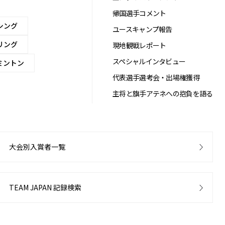
帰国選手コメント
シング
ユースキャンプ報告
リング
現地観戦レポート
スペシャルインタビュー
ミントン
代表選手選考会・出場権獲得
主将と旗手アテネへの抱負を語る
大会別入賞者一覧
TEAM JAPAN 記録検索