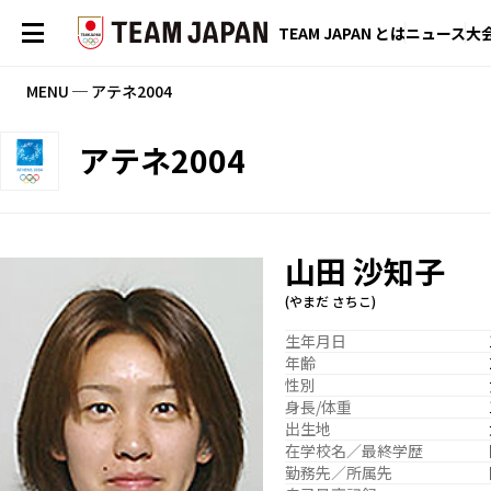
TEAM JAPAN とは
ニュース
大
MENU ─ アテネ2004
アテネ2004
山田 沙知子
(やまだ さちこ)
生年月日
年齢
性別
身長/体重
出生地
在学校名／最終学歴
勤務先／所属先