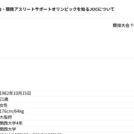
会・競技
アスリートサポート
オリンピックを知る
JOCについて
競技大会 T
1982年10月15日
21歳
女性
176cm/64kg
大阪府
関西大学4年
関西大学