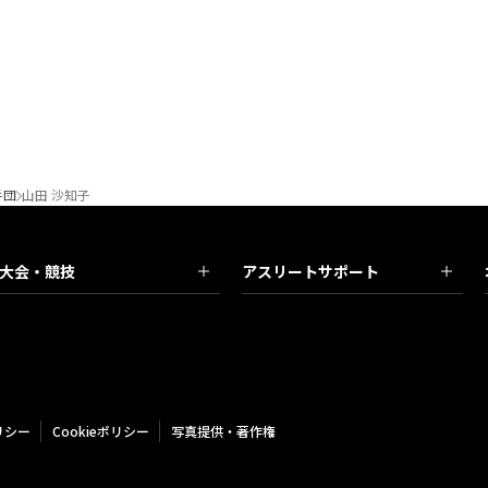
手団
山田 沙知子
大会・競技
アスリートサポート
リシー
Cookieポリシー
写真提供・著作権