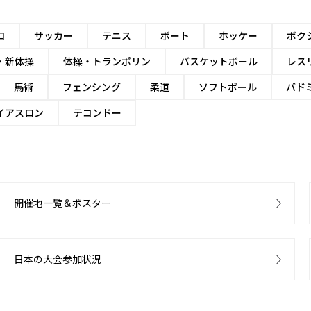
ロ
サッカー
テニス
ボート
ホッケー
ボク
・新体操
体操・トランポリン
バスケットボール
レス
馬術
フェンシング
柔道
ソフトボール
バド
イアスロン
テコンドー
開催地一覧＆ポスター
日本の大会参加状況