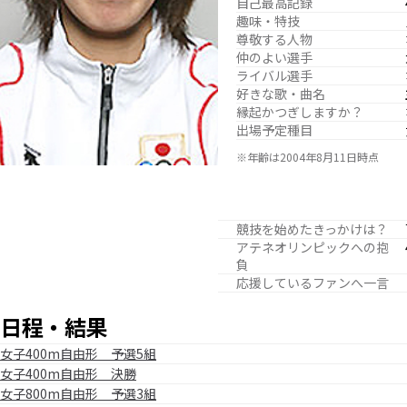
自己最高記録
趣味・特技
尊敬する人物
仲のよい選手
ライバル選手
好きな歌・曲名
縁起かつぎしますか？
出場予定種目
※年齢は2004年8月11日時点
競技を始めたきっかけは？
アテネオリンピックへの抱
負
応援しているファンへ一言
日程・結果
女子400m自由形 予選5組
女子400m自由形 決勝
女子800m自由形 予選3組