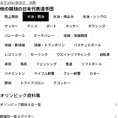
女子200m背泳ぎ 決勝
他の競技の日本代表選手団
陸上競技
水泳・競泳
水泳・飛込み
水泳・シンクロ
サッカー
テニス
ボート
ホッケー
ボクシング
バレーボール
ビーチバレー
体操・体操競技
体操・新体操
体操・トランポリン
バスケットボール
レスリング
セーリング
ウエイトリフティング
自転車
卓球
馬術
フェンシング
柔道
ソフトボール
バドミントン
ライフル射撃
クレー射撃
カヌー
野球
トライアスロン
テコンドー
オリンピック資料集
オリンピック競技大会一覧
開催地一覧＆ポスター