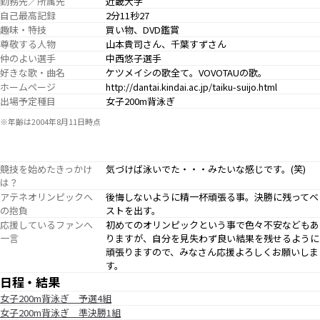
勤務先／所属先
近畿大学
自己最高記録
2分11秒27
趣味・特技
買い物、DVD鑑賞
尊敬する人物
山本貴司さん、千葉すずさん
仲のよい選手
中西悠子選手
好きな歌・曲名
ケツメイシの歌全て。VOVOTAUの歌。
ホームページ
http://dantai.kindai.ac.jp/taiku-suijo.html
出場予定種目
女子200m背泳ぎ
※年齢は2004年8月11日時点
競技を始めたきっかけ
気づけば泳いでた・・・みたいな感じです。(笑)
は？
アテネオリンピックへ
後悔しないように精一杯頑張る事。決勝に残ってベ
の抱負
ストを出す。
応援しているファンへ
初めてのオリンピックという事で色々不安などもあ
一言
りますが、自分を見失わず良い結果を残せるように
頑張りますので、みなさん応援よろしくお願いしま
す。
日程・結果
女子200m背泳ぎ 予選4組
女子200m背泳ぎ 準決勝1組