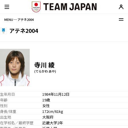
MENU ─ アテネ2004
アテネ2004
寺川 綾
(てらかわ あや)
生年月日
1984年11月12日
年齢
19歳
性別
女性
身長/体重
172cm/61kg
出生地
大阪府
在学校名／最終学歴
近畿大学2年