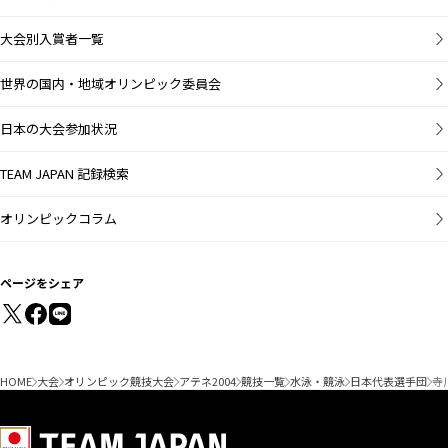
大会別入賞者一覧
世界の国内・地域オリンピック委員会
日本の大会参加状況
TEAM JAPAN 記録検索
オリンピックコラム
ページをシェア
HOME
大会
オリンピック競技大会
アテネ2004
競技一覧
水泳・競泳
日本代表選手団
寺