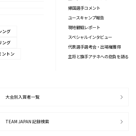
帰国選手コメント
ユースキャンプ報告
現地観戦レポート
シング
スペシャルインタビュー
リング
代表選手選考会・出場権獲得
ミントン
主将と旗手アテネへの抱負を語る
大会別入賞者一覧
TEAM JAPAN 記録検索