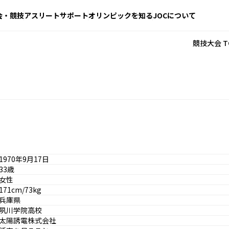
会・競技
アスリートサポート
オリンピックを知る
JOCについて
競技大会 T
1970年9月17日
33歳
女性
171cm/73kg
兵庫県
夙川学院高校
太陽誘電株式会社