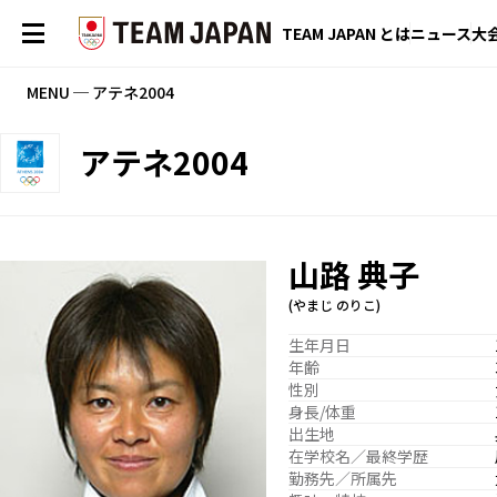
TEAM JAPAN とは
ニュース
大
MENU ─ アテネ2004
アテネ2004
山路 典子
(やまじ のりこ)
生年月日
年齢
性別
身長/体重
出生地
在学校名／最終学歴
勤務先／所属先