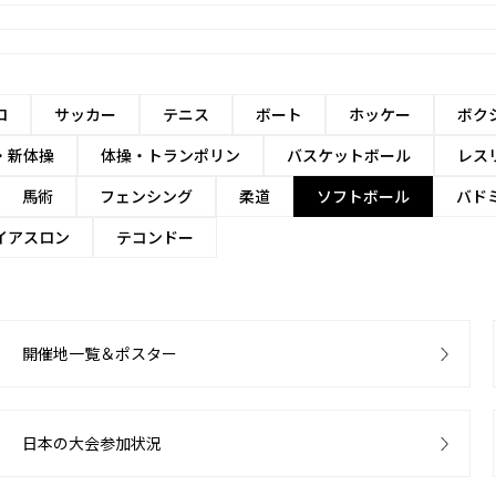
ロ
サッカー
テニス
ボート
ホッケー
ボク
・新体操
体操・トランポリン
バスケットボール
レス
馬術
フェンシング
柔道
ソフトボール
バド
イアスロン
テコンドー
開催地一覧＆ポスター
日本の大会参加状況