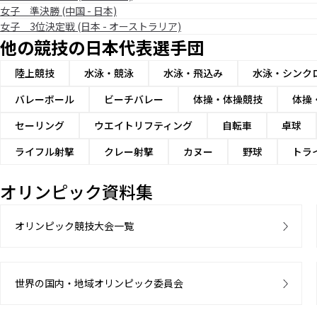
女子 準決勝 (中国 - 日本)
女子 3位決定戦 (日本 - オーストラリア)
他の競技の日本代表選手団
陸上競技
水泳・競泳
水泳・飛込み
水泳・シンク
バレーボール
ビーチバレー
体操・体操競技
体操
セーリング
ウエイトリフティング
自転車
卓球
ライフル射撃
クレー射撃
カヌー
野球
トラ
オリンピック資料集
オリンピック競技大会一覧
世界の国内・地域オリンピック委員会