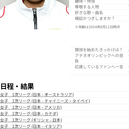
趣味・特技
尊敬する人物
好きな歌・曲名
縁起かつぎしますか？
※年齢は2004年8月11日時点
競技を始めたきっかけは？
アテネオリンピックへの抱
負
応援しているファンへ一言
日程・結果
女子 1次リーグ (日本 - オーストラリア)
女子 1次リーグ (日本 - チャイニーズ・タイペイ)
女子 1次リーグ (日本 - アメリカ)
女子 1次リーグ (日本 - カナダ)
女子 1次リーグ (ギリシャ - 日本)
女子 1次リーグ (日本 - イタリア)