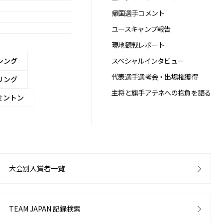
帰国選手コメント
ユースキャンプ報告
現地観戦レポート
スペシャルインタビュー
シング
代表選手選考会・出場権獲得
リング
主将と旗手アテネへの抱負を語る
ミントン
大会別入賞者一覧
TEAM JAPAN 記録検索