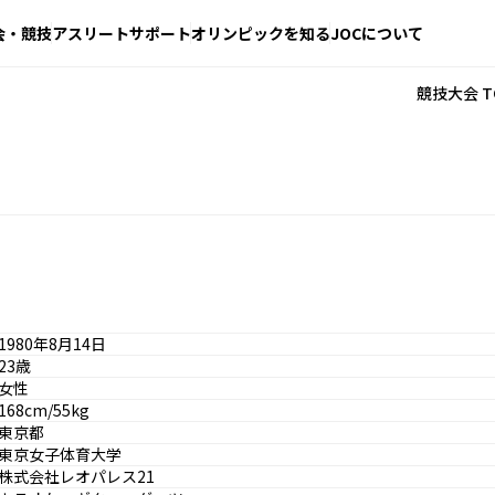
会・競技
アスリートサポート
オリンピックを知る
JOCについて
競技大会 T
1980年8月14日
23歳
女性
168cm/55kg
東京都
東京女子体育大学
株式会社レオパレス21