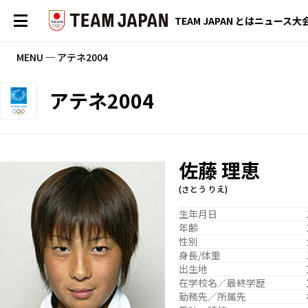
TEAM JAPAN とは
ニュース
大
MENU ─ アテネ2004
アテネ2004
佐藤 理恵
(さとう りえ)
生年月日
年齢
性別
身長/体重
出生地
在学校名／最終学歴
勤務先／所属先