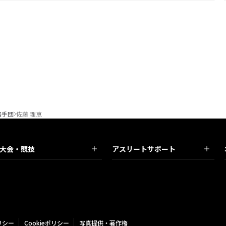
選手団
佐藤 理恵
大会・競技
アスリートサポート
リシー
Cookieポリシー
写真提供・著作権