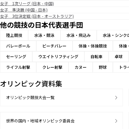
女子 1次リーグ (日本 - 中国)
女子 準決勝 (中国 - 日本)
女子 3位決定戦 (日本 - オーストラリア)
他の競技の日本代表選手団
陸上競技
水泳・競泳
水泳・飛込み
水泳・シンク
バレーボール
ビーチバレー
体操・体操競技
体操
セーリング
ウエイトリフティング
自転車
卓球
ライフル射撃
クレー射撃
カヌー
野球
トラ
オリンピック資料集
オリンピック競技大会一覧
世界の国内・地域オリンピック委員会