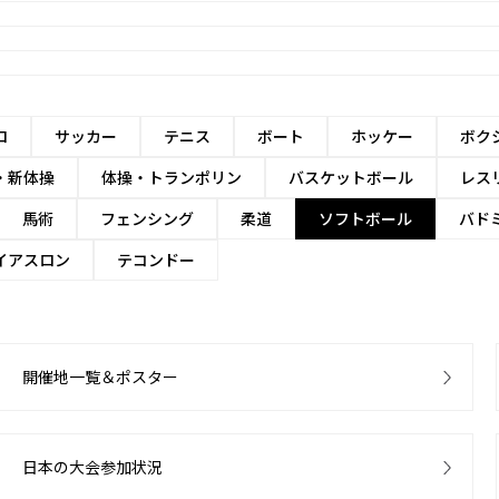
ロ
サッカー
テニス
ボート
ホッケー
ボク
・新体操
体操・トランポリン
バスケットボール
レス
馬術
フェンシング
柔道
ソフトボール
バド
イアスロン
テコンドー
開催地一覧＆ポスター
日本の大会参加状況