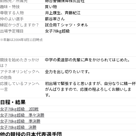
勤務先／所属先
綜合警備保障株式会社
趣味・特技
買い物
尊敬する人物
井上康生、斉藤紀江
仲のよい選手
薪谷翠さん
縁起かつぎしますか？
試合用Ｔシャツ・タオル
出場予定種目
女子78kg超級
※年齢は2004年8月11日時点
競技を始めたきっかけ
中学の柔道部の先輩に声をかけられてはじめた。
は？
アテネオリンピックへ
全力を出し切りたいです。
の抱負
応援しているファンへ
初出場で緊張すると思いますが、自分なりに精一杯
一言
がんばりますので、応援の程よろしくお願いしま
す。
日程・結果
女子78kg超級 2回戦
女子78kg超級 準々決勝
女子78kg超級 準決勝
女子78kg超級 決勝
他の競技の日本代表選手団