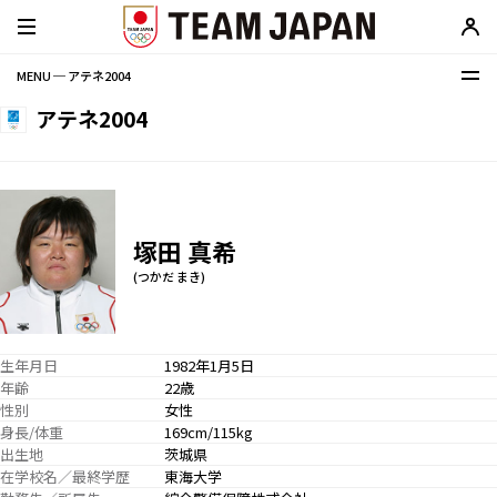
MENU ─ アテネ2004
アテネ2004
塚田 真希
(つかだ まき)
生年月日
1982年1月5日
年齢
22歳
性別
女性
身長/体重
169cm/115kg
出生地
茨城県
在学校名／最終学歴
東海大学