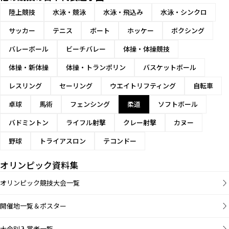
陸上競技
水泳・競泳
水泳・飛込み
水泳・シンクロ
サッカー
テニス
ボート
ホッケー
ボクシング
バレーボール
ビーチバレー
体操・体操競技
体操・新体操
体操・トランポリン
バスケットボール
レスリング
セーリング
ウエイトリフティング
自転車
卓球
馬術
フェンシング
柔道
ソフトボール
バドミントン
ライフル射撃
クレー射撃
カヌー
野球
トライアスロン
テコンドー
オリンピック資料集
オリンピック競技大会一覧
開催地一覧＆ポスター
大会別入賞者一覧