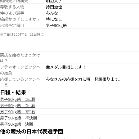
勤務先／所属先
明治大学
尊敬する人物
持田治也
仲のよい選手
みんな
縁起かつぎしますか？
特になし
出場予定種目
男子90kg級
※年齢は2004年8月11日時点
競技を始めたきっかけ
は？
アテネオリンピックへ
金メダル目指します！
の抱負
応援しているファンへ
みなさんの応援を力に精一杯頑張ります。
一言
日程・結果
男子90kg級 1回戦
男子90kg級 2回戦
男子90kg級 3回戦
男子90kg級 準決勝
男子90kg級 決勝
他の競技の日本代表選手団