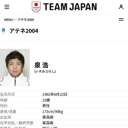
MENU ─ アテネ2004
アテネ2004
泉 浩
(いずみ ひろし)
生年月日
1982年6月22日
年齢
22歳
性別
男性
身長/体重
173cm/90kg
出生地
青森県
在学校名／最終学歴
青森県