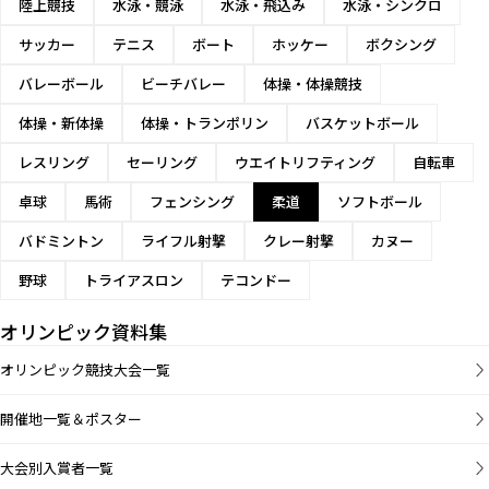
陸上競技
水泳・競泳
水泳・飛込み
水泳・シンクロ
サッカー
テニス
ボート
ホッケー
ボクシング
バレーボール
ビーチバレー
体操・体操競技
体操・新体操
体操・トランポリン
バスケットボール
レスリング
セーリング
ウエイトリフティング
自転車
卓球
馬術
フェンシング
柔道
ソフトボール
バドミントン
ライフル射撃
クレー射撃
カヌー
野球
トライアスロン
テコンドー
オリンピック資料集
オリンピック競技大会一覧
開催地一覧＆ポスター
大会別入賞者一覧