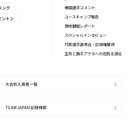
帰国選手コメント
リング
ユースキャンプ報告
ミントン
現地観戦レポート
スペシャルインタビュー
代表選手選考会・出場権獲得
主将と旗手アテネへの抱負を語る
大会別入賞者一覧
TEAM JAPAN 記録検索