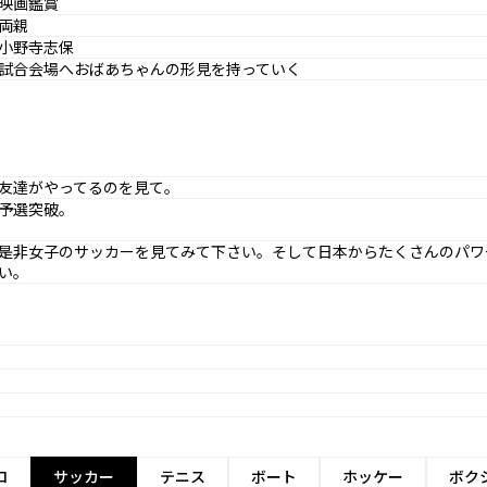
映画鑑賞
両親
小野寺志保
試合会場へおばあちゃんの形見を持っていく
友達がやってるのを見て。
予選突破。
是非女子のサッカーを見てみて下さい。そして日本からたくさんのパワ
い。
ロ
サッカー
テニス
ボート
ホッケー
ボク