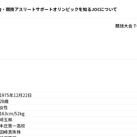
会・競技
アスリートサポート
オリンピックを知る
JOCについて
競技大会 T
1975年12月22日
28歳
女性
163cm/52kg
埼玉県
本庄第一高校
田崎真珠株