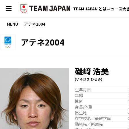
TEAM JAPAN とは
ニュース
大
MENU ─ アテネ2004
アテネ2004
磯﨑 浩美
(いそざき ひろみ)
生年月日
年齢
性別
身長/体重
出生地
在学校名／最終学歴
勤務先／所属先