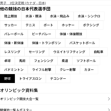
男子 3位決定戦 (カナダ - 日本)
他の競技の日本代表選手団
陸上競技
水泳・競泳
水泳・飛込み
水泳・シンクロ
サッカー
テニス
ボート
ホッケー
ボクシング
バレーボール
ビーチバレー
体操・体操競技
体操・新体操
体操・トランポリン
バスケットボール
レスリング
セーリング
ウエイトリフティング
自転車
卓球
馬術
フェンシング
柔道
ソフトボール
バドミントン
ライフル射撃
クレー射撃
カヌー
野球
トライアスロン
テコンドー
オリンピック資料集
オリンピック競技大会一覧
開催地一覧＆ポスター