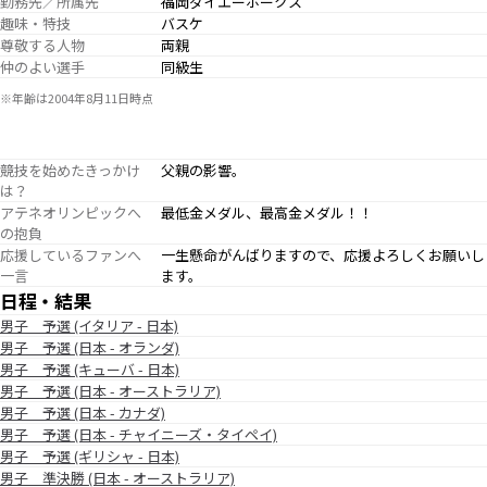
勤務先／所属先
福岡ダイエーホークス
趣味・特技
バスケ
尊敬する人物
両親
仲のよい選手
同級生
※年齢は2004年8月11日時点
競技を始めたきっかけ
父親の影響。
は？
アテネオリンピックへ
最低金メダル、最高金メダル！！
の抱負
応援しているファンへ
一生懸命がんばりますので、応援よろしくお願いし
一言
ます。
日程・結果
男子 予選 (イタリア - 日本)
男子 予選 (日本 - オランダ)
男子 予選 (キューバ - 日本)
男子 予選 (日本 - オーストラリア)
男子 予選 (日本 - カナダ)
男子 予選 (日本 - チャイニーズ・タイペイ)
男子 予選 (ギリシャ - 日本)
男子 準決勝 (日本 - オーストラリア)