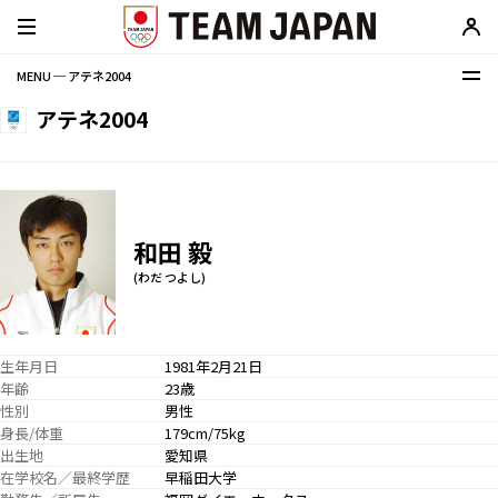
MENU ─ アテネ2004
アテネ2004
和田 毅
(わだ つよし)
生年月日
1981年2月21日
年齢
23歳
性別
男性
身長/体重
179cm/75kg
出生地
愛知県
在学校名／最終学歴
早稲田大学