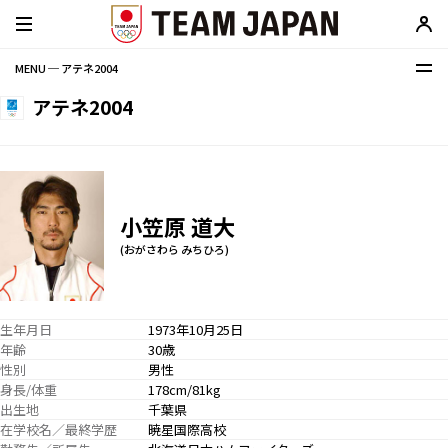
MENU ─ アテネ2004
アテネ2004
小笠原 道大
(おがさわら みちひろ)
生年月日
1973年10月25日
年齢
30歳
性別
男性
身長/体重
178cm/81kg
出生地
千葉県
在学校名／最終学歴
暁星国際高校