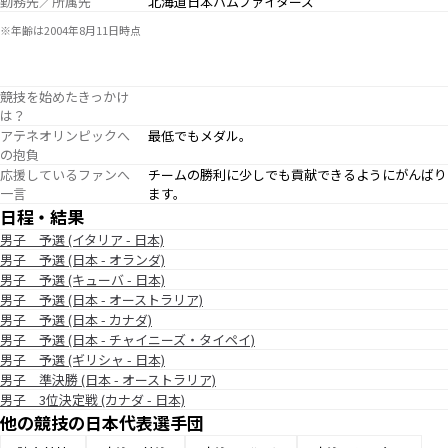
勤務先／所属先
北海道日本ハムファイターズ
※年齢は2004年8月11日時点
競技を始めたきっかけ
は？
アテネオリンピックへ
最低でもメダル。
の抱負
応援しているファンへ
チームの勝利に少しでも貢献できるようにがんばり
一言
ます。
日程・結果
男子 予選 (イタリア - 日本)
男子 予選 (日本 - オランダ)
男子 予選 (キューバ - 日本)
男子 予選 (日本 - オーストラリア)
男子 予選 (日本 - カナダ)
男子 予選 (日本 - チャイニーズ・タイペイ)
男子 予選 (ギリシャ - 日本)
男子 準決勝 (日本 - オーストラリア)
男子 3位決定戦 (カナダ - 日本)
他の競技の日本代表選手団