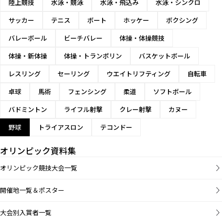
陸上競技
水泳・競泳
水泳・飛込み
水泳・シンクロ
サッカー
テニス
ボート
ホッケー
ボクシング
バレーボール
ビーチバレー
体操・体操競技
体操・新体操
体操・トランポリン
バスケットボール
レスリング
セーリング
ウエイトリフティング
自転車
卓球
馬術
フェンシング
柔道
ソフトボール
バドミントン
ライフル射撃
クレー射撃
カヌー
野球
トライアスロン
テコンドー
オリンピック資料集
オリンピック競技大会一覧
開催地一覧＆ポスター
大会別入賞者一覧