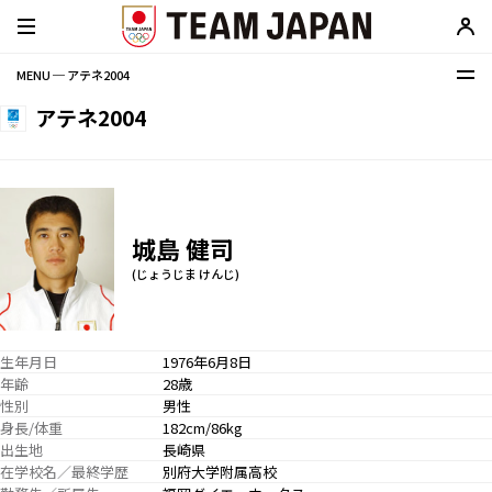
MENU ─ アテネ2004
アテネ2004
城島 健司
(じょうじま けんじ)
生年月日
1976年6月8日
年齢
28歳
性別
男性
身長/体重
182cm/86kg
出生地
長崎県
在学校名／最終学歴
別府大学附属高校