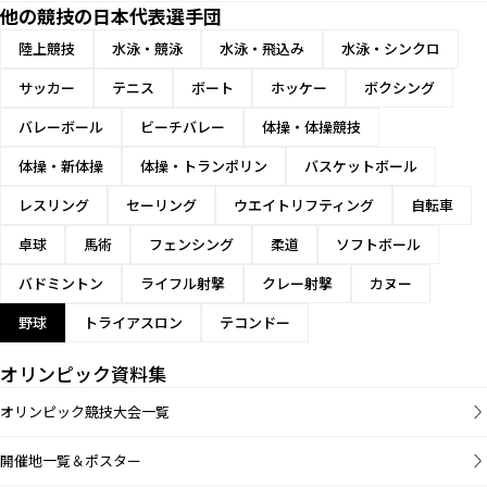
他の競技の日本代表選手団
陸上競技
水泳・競泳
水泳・飛込み
水泳・シンクロ
サッカー
テニス
ボート
ホッケー
ボクシング
バレーボール
ビーチバレー
体操・体操競技
体操・新体操
体操・トランポリン
バスケットボール
レスリング
セーリング
ウエイトリフティング
自転車
卓球
馬術
フェンシング
柔道
ソフトボール
バドミントン
ライフル射撃
クレー射撃
カヌー
野球
トライアスロン
テコンドー
オリンピック資料集
オリンピック競技大会一覧
開催地一覧＆ポスター