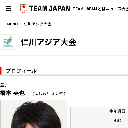
TEAM JAPAN とは
ニュース
大
MENU ─ 仁川アジア大会
仁川アジア大会
プロフィール
選手
橋本 英也
（はしもと えいや）
生年月日
年齢