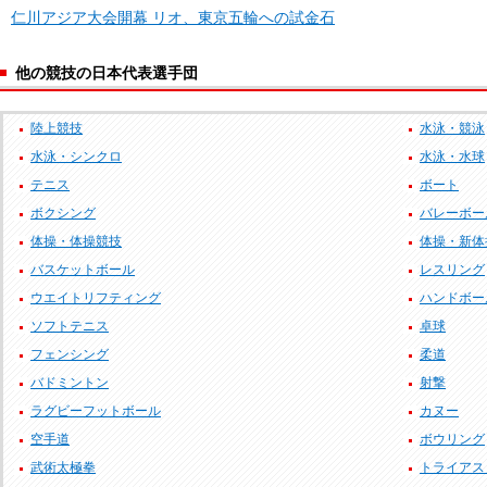
仁川アジア大会開幕 リオ、東京五輪への試金石
他の競技の日本代表選手団
陸上競技
水泳・競泳
水泳・シンクロ
水泳・水球
テニス
ボート
ボクシング
バレーボー
体操・体操競技
体操・新体
バスケットボール
レスリング
ウエイトリフティング
ハンドボー
ソフトテニス
卓球
フェンシング
柔道
バドミントン
射撃
ラグビーフットボール
カヌー
空手道
ボウリング
武術太極拳
トライアス