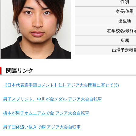
性別
身長/体重
出生地
在学校名/最終
所属
出場予定種
関連リンク
【日本代表選手団コメント】仁川アジア大会閉幕に寄せて(3)
男子スプリント、中川が金メダル アジア大会自転車
橋本が男子オムニアムで金 アジア大会自転車
男子団体追い抜きで銅 アジア大会自転車