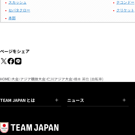
スカッシュ
テコンドー
セパタクロー
クリケット
本部
ページをシェア
HOME
大会
アジア競技大会
仁川アジア大会
橋本 英也 (自転車)
TEAM JAPAN とは
ニュース