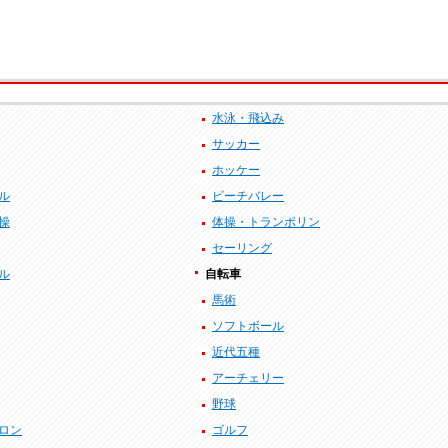
水泳・飛込み
サッカー
ホッケー
ル
ビーチバレー
操
体操・トランポリン
セーリング
ル
自転車
馬術
ソフトボール
近代五種
アーチェリー
野球
ロン
ゴルフ