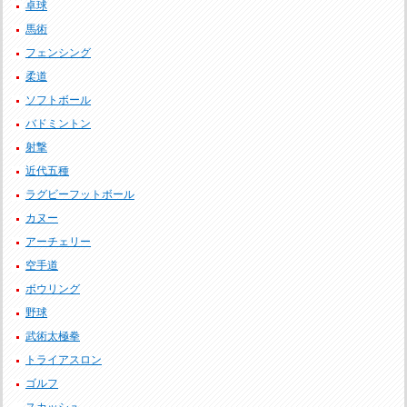
卓球
馬術
フェンシング
柔道
ソフトボール
バドミントン
射撃
近代五種
ラグビーフットボール
カヌー
アーチェリー
空手道
ボウリング
野球
武術太極拳
トライアスロン
ゴルフ