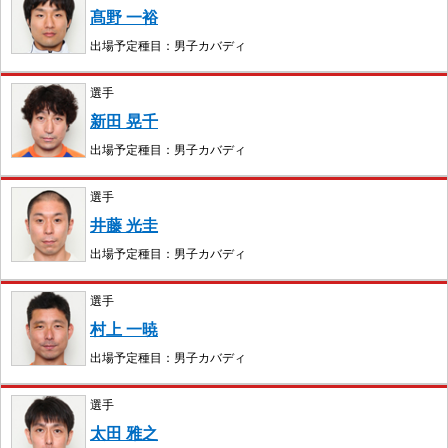
髙野 一裕
出場予定種目：男子カバディ
選手
新田 晃千
出場予定種目：男子カバディ
選手
井藤 光圭
出場予定種目：男子カバディ
選手
村上 一暁
出場予定種目：男子カバディ
選手
太田 雅之