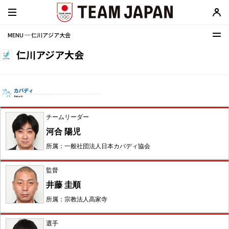
MENU ─ 仁川アジア大会
仁川アジア大会
チームリーダー
河合 陽児
所属：一般社団法人日本カバディ協会
監督
井藤 圭順
所属：宗教法人高家寺
選手