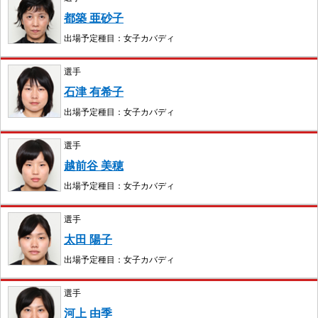
都築 亜砂子
出場予定種目：女子カバディ
選手
石津 有希子
出場予定種目：女子カバディ
選手
越前谷 美穂
出場予定種目：女子カバディ
選手
太田 陽子
出場予定種目：女子カバディ
選手
河上 由季