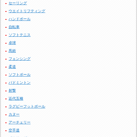
セーリング
ウエイトリフティング
ハンドボール
自転車
ソフトテニス
卓球
馬術
フェンシング
柔道
ソフトボール
バドミントン
射撃
近代五種
ラグビーフットボール
カヌー
アーチェリー
空手道