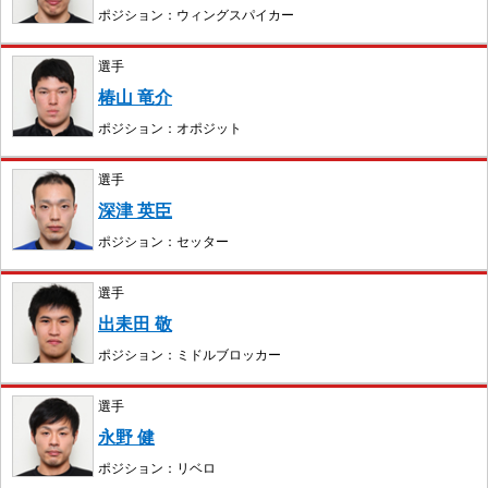
ポジション：ウィングスパイカー
選手
椿山 竜介
ポジション：オポジット
選手
深津 英臣
ポジション：セッター
選手
出耒田 敬
ポジション：ミドルブロッカー
選手
永野 健
ポジション：リベロ