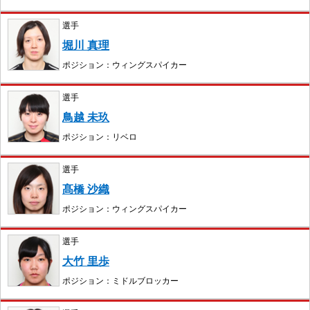
選手
堀川 真理
ポジション：ウィングスパイカー
選手
鳥越 未玖
ポジション：リベロ
選手
髙橋 沙織
ポジション：ウィングスパイカー
選手
大竹 里歩
ポジション：ミドルブロッカー