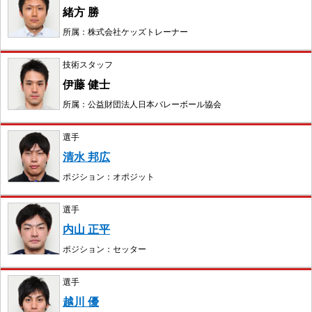
緒方 勝
所属：株式会社ケッズトレーナー
技術スタッフ
伊藤 健士
所属：公益財団法人日本バレーボール協会
選手
清水 邦広
ポジション：オポジット
選手
内山 正平
ポジション：セッター
選手
越川 優