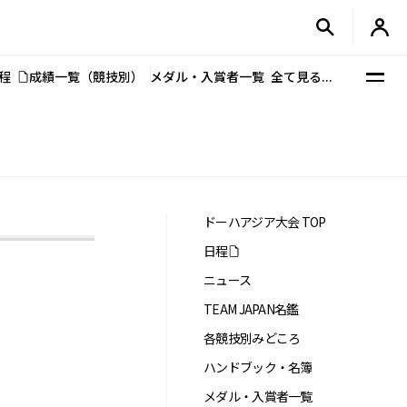
程
成績一覧（競技別）
メダル・入賞者一覧
全て見る...
ドーハアジア大会 TOP
日程
ニュース
TEAM JAPAN名鑑
各競技別みどころ
ハンドブック・名簿
メダル・入賞者一覧