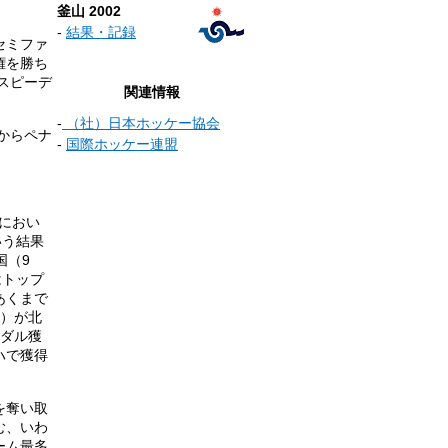
釜山 2002
-
結果・記録
セミファ
権を勝ち
スピーデ
関連情報
-
（社）日本ホッケー協会
からペナ
-
国際ホッケー連盟
ンにおい
いう結果
国（9
はトップ
あくまで
位）が北
メダル獲
ハで獲得
を奪い取
む、いわ
ーム最多