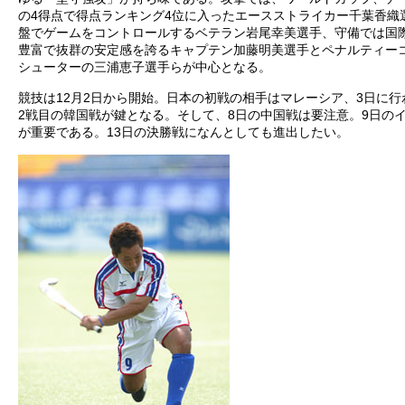
の4得点で得点ランキング4位に入ったエースストライカー千葉香織
盤でゲームをコントロールするベテラン岩尾幸美選手、守備では国
豊富で抜群の安定感を誇るキャプテン加藤明美選手とペナルティー
シューターの三浦恵子選手らが中心となる。
競技は12月2日から開始。日本の初戦の相手はマレーシア、3日に行
2戦目の韓国戦が鍵となる。そして、8日の中国戦は要注意。9日の
が重要である。13日の決勝戦になんとしても進出したい。