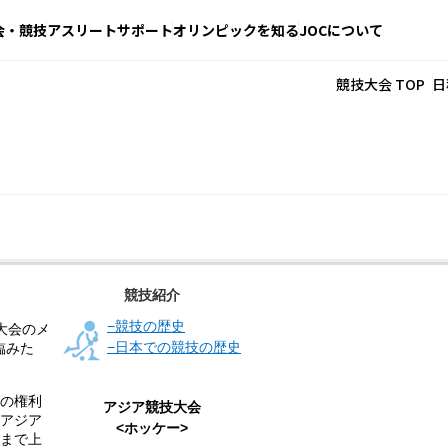
会・競技
アスリートサポート
オリンピックを知る
JOCについて
競技大会 TOP
日
競技紹介
−競技の歴史
大会のメ
−日本での競技の歴史
臨みた
場の権利
アジア競技大会
、アジア
<ホッケー>
ルまで上