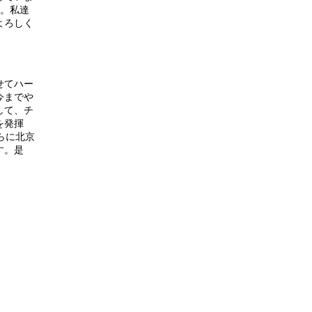
ん。私達
よろしく
せてハー
今までや
して、チ
を発揮
らに北京
す。是