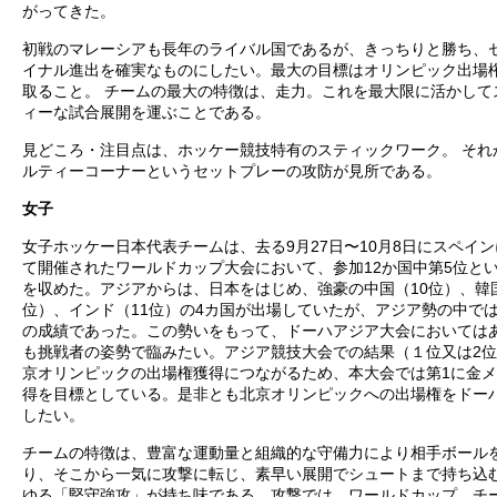
がってきた。
初戦のマレーシアも長年のライバル国であるが、きっちりと勝ち、
イナル進出を確実なものにしたい。最大の目標はオリンピック出場
取ること。 チームの最大の特徴は、走力。これを最大限に活かして
ィーな試合展開を運ぶことである。
見どころ・注目点は、ホッケー競技特有のスティックワーク。 それ
ルティーコーナーというセットプレーの攻防が見所である。
女子
女子ホッケー日本代表チームは、去る9月27日〜10月8日にスペイ
て開催されたワールドカップ大会において、参加12か国中第5位と
を収めた。アジアからは、日本をはじめ、強豪の中国（10位）、韓
位）、インド（11位）の4カ国が出場していたが、アジア勢の中で
の成績であった。この勢いをもって、ドーハアジア大会においては
も挑戦者の姿勢で臨みたい。アジア競技大会での結果（１位又は2
京オリンピックの出場権獲得につながるため、本大会では第1に金
得を目標としている。是非とも北京オリンピックへの出場権をドー
したい。
チームの特徴は、豊富な運動量と組織的な守備力により相手ボール
り、そこから一気に攻撃に転じ、素早い展開でシュートまで持ち込
ゆる「堅守強攻」が持ち味である。攻撃では、ワールドカップ、チ