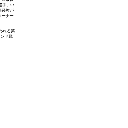
選手、中
際経験が
コーナー
われる第
インド戦