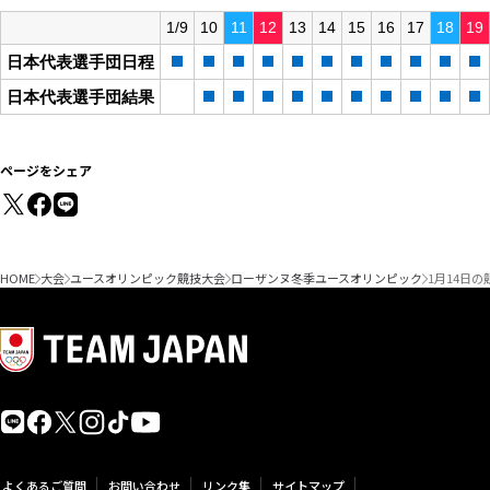
1/9
10
11
12
13
14
15
16
17
18
19
日本代表選手団日程
日本代表選手団結果
ページをシェア
HOME
大会
ユースオリンピック競技大会
ローザンヌ冬季ユースオリンピック
1月14日の
よくあるご質問
お問い合わせ
リンク集
サイトマップ