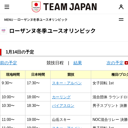
MENU ─ ローザンヌ冬季ユースオリンピック
ローザンヌ冬季ユースオリンピック
1月14日の予定
前の予定
競技日程
|
結果
次の予定
現地時間
日本時間
競技
種目/プロ
9:30〜
17:30〜
スキー・アルペン
女子回転 1st
10:00〜
18:00〜
カーリング
混合団体 ラウンドロ
10:30〜
18:30〜
バイアスロン
男子スプリント 決勝
11:00〜
19:00〜
山岳スキー
NOC混合リレー 決勝