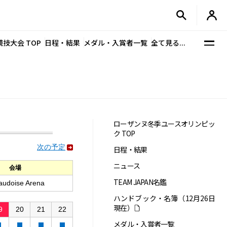
競技大会 TOP
日程・結果
メダル・入賞者一覧
全て見る...
ローザンヌ冬季ユースオリンピッ
ク TOP
次の予定
日程・結果
ニュース
会場
TEAM JAPAN名鑑
audoise Arena
ハンドブック・名簿（12月26日
現在）
9
20
21
22
メダル・入賞者一覧