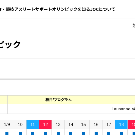
会・競技
アスリートサポート
オリンピックを知る
JOCについて
ピック
種目/プログラム
Lausanne V
1/9
10
11
12
13
14
15
16
17
18
1