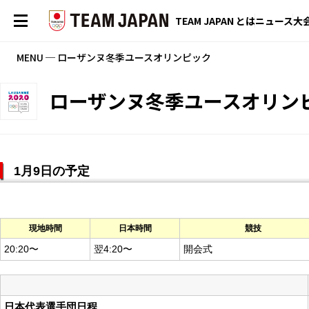
TEAM JAPAN とは
ニュース
大
MENU ─ ローザンヌ冬季ユースオリンピック
ローザンヌ冬季ユースオリン
1月9日の予定
現地時間
日本時間
競技
20:20〜
翌4:20〜
開会式
日本代表選手団日程