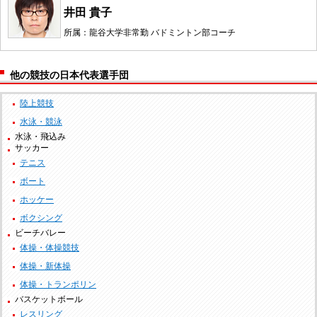
井田 貴子
所属：龍谷大学非常勤 バドミントン部コーチ
他の競技の日本代表選手団
陸上競技
水泳・競泳
水泳・飛込み
サッカー
テニス
ボート
ホッケー
ボクシング
ビーチバレー
体操・体操競技
体操・新体操
体操・トランポリン
バスケットボール
レスリング