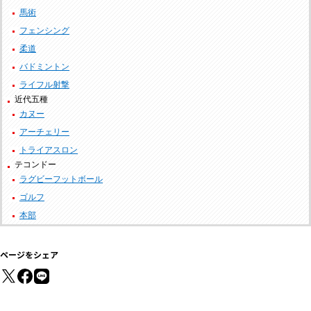
馬術
フェンシング
柔道
バドミントン
ライフル射撃
近代五種
カヌー
アーチェリー
トライアスロン
テコンドー
ラグビーフットボール
ゴルフ
本部
ページをシェア