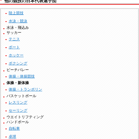
他の競技の日本代表選手団
陸上競技
水泳・競泳
水泳・飛込み
サッカー
テニス
ボート
ホッケー
ボクシング
ビーチバレー
体操・体操競技
体操・新体操
体操・トランポリン
バスケットボール
レスリング
セーリング
ウエイトリフティング
ハンドボール
自転車
卓球