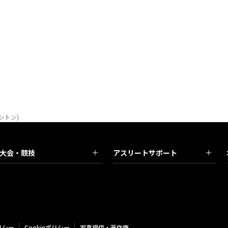
ントン)
大会・競技
アスリートサポート
リシー
Cookieポリシー
写真提供・著作権