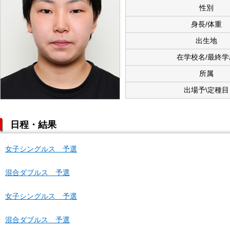
性別
身長/体重
出生地
在学校名/最終学
所属
出場予\定種目
日程・結果
女子シングルス 予選
混合ダブルス 予選
女子シングルス 予選
混合ダブルス 予選