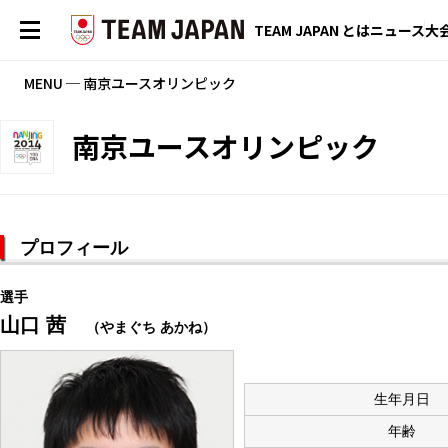
TEAM JAPAN とは
ニュース
大
MENU ─ 南京ユースオリンピック
南京ユースオリンピック
プロフィール
選手
山口 茜
（やまぐち あかね）
生年月日
年齢