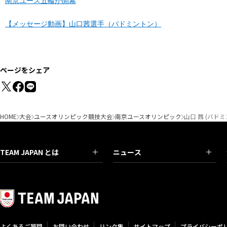
南京ユース五輪が開幕
【メッセージ動画】山口茜選手（バドミントン）
ページをシェア
HOME
大会
ユースオリンピック競技大会
南京ユースオリンピック
山口 茜 (バドミ
TEAM JAPAN とは
ニュース
よくあるご質問
お問い合わせ
リンク集
サイトマップ
プライバシーポ