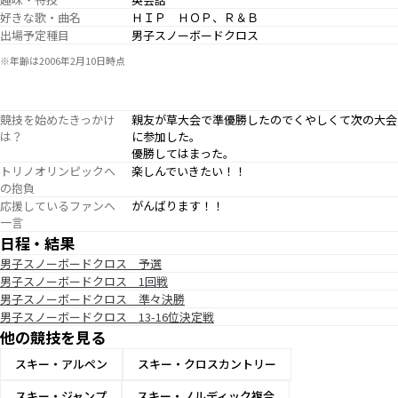
好きな歌・曲名
ＨＩＰ ＨＯＰ、Ｒ＆Ｂ
出場予定種目
男子スノーボードクロス
※年齢は2006年2月10日時点
競技を始めたきっかけ
親友が草大会で準優勝したのでくやしくて次の大会
は？
に参加した。
優勝してはまった。
トリノオリンピックへ
楽しんでいきたい！！
の抱負
応援しているファンへ
がんばります！！
一言
日程・結果
男子スノーボードクロス 予選
男子スノーボードクロス 1回戦
男子スノーボードクロス 準々決勝
男子スノーボードクロス 13-16位決定戦
他の競技を見る
スキー・アルペン
スキー・クロスカントリー
スキー・ジャンプ
スキー・ノルディック複合