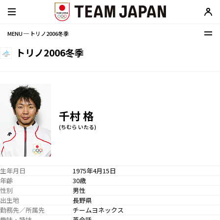
MENU ─ トリノ2006冬季
トリノ2006冬季
千村 格
(ちむら いたる)
生年月日
1975年4月15日
年齢
30歳
性別
男性
出生地
長野県
勤務先／所属先
チームヨネックス
趣味・特技
英会話