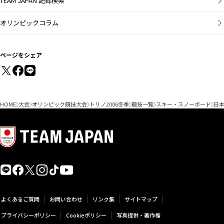
TEAM JAPAN 記録検索
オリンピックコラム
ページをシェア
HOME
大会
オリンピック競技大会
トリノ2006冬季
競技一覧
スキー・スノーボード
日
よくあるご質問
お問い合わせ
リンク集
サイトマップ
プライバシーポリシー
Cookieポリシー
写真提供・著作権