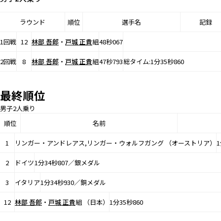
ラウンド
順位
選手名
記録
1回戦
12
林部 吾郎
・
戸城 正貴
組
48秒067
2回戦
8
林部 吾郎
・
戸城 正貴
組
47秒793
総タイム:1分35秒860
最終順位
男子2人乗り
順位
名前
1
リンガー・アンドレアス,リンガー・ウォルフガング （オーストリア）
2
ドイツ
1分34秒807／銀メダル
3
イタリア
1分34秒930／銅メダル
12
林部 吾郎
・
戸城 正貴
組 （日本）
1分35秒860