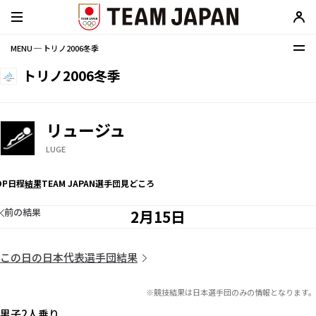
MENU ─ トリノ2006冬季
トリノ2006冬季
リュージュ
LUGE
OP
日程
結果
TEAM JAPAN選手団
見どころ
前の結果
2月15日
この日の日本代表選手団結果
※競技結果は日本選手団のみの情報となります。
男子2人乗り