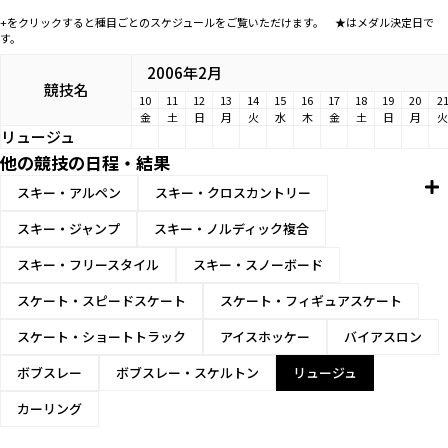
+をクリックすると種目ごとのスケジュールをご覧いただけます。 ★はメダル決定日で
す。
2006年2月
競技名
10
11
12
13
14
15
16
17
18
19
20
2
金
土
日
月
火
水
木
金
土
日
月
火
リュージュ
他の競技の日程・結果
スキー・アルペン
スキー・クロスカントリー
スキー・ジャンプ
スキー・ノルディック複合
スキー・フリースタイル
スキー・スノーボード
スケート・スピードスケート
スケート・フィギュアスケート
スケート・ショートトラック
アイスホッケー
バイアスロン
ボブスレー
ボブスレー・スケルトン
リュージュ
カーリング