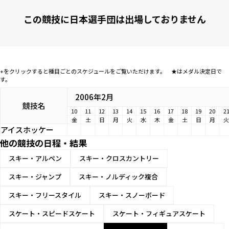
この競技に日本選手団は出場しておりません
+をクリックすると種目ごとのスケジュールをご覧いただけます。 ★はメダル決定日で
す。
2006年2月
競技名
10
11
12
13
14
15
16
17
18
19
20
2
金
土
日
月
火
水
木
金
土
日
月
火
アイスホッケー
他の競技の日程・結果
スキー・アルペン
スキー・クロスカントリー
スキー・ジャンプ
スキー・ノルディック複合
スキー・フリースタイル
スキー・スノーボード
スケート・スピードスケート
スケート・フィギュアスケート