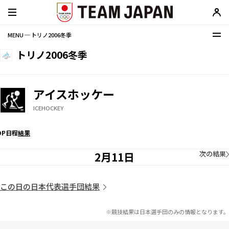
MENU ─ トリノ2006冬季
トリノ2006冬季
アイスホッケー
ICEHOCKEY
OP
日程
結果
次の結果
2月11日
この日の日本代表選手団結果
※競技結果は日本選手団のみの情報となります。