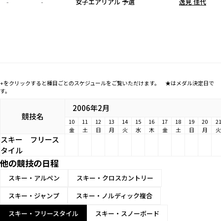
-
-
女子エアリアル 予選
逸見 佳代
+をクリックすると種目ごとのスケジュールをご覧いただけます。 ★はメダル決定日で
す。
2006年2月
競技名
10
11
12
13
14
15
16
17
18
19
20
2
金
土
日
月
火
水
木
金
土
日
月
火
スキー
フリース
タイル
他の競技の日程
スキー・アルペン
スキー・クロスカントリー
スキー・ジャンプ
スキー・ノルディック複合
スキー・フリースタイル
スキー・スノーボード