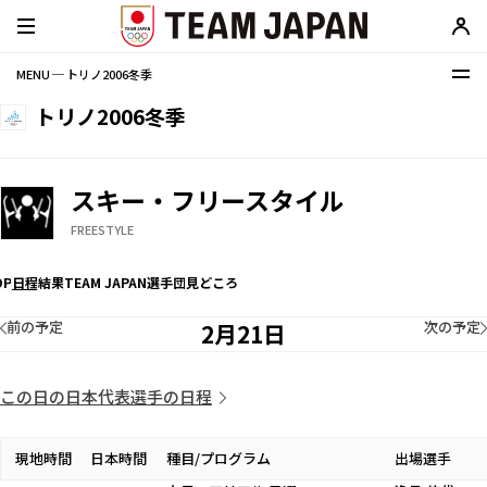
MENU ─ トリノ2006冬季
トリノ2006冬季
スキー・フリースタイル
FREESTYLE
OP
日程
結果
TEAM JAPAN選手団
見どころ
前の予定
次の予定
2月21日
この日の日本代表選手の日程
現地時間
日本時間
種目/プログラム
出場選手